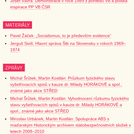
Josef Vávra: Demonstrace v roce 1989 z pohledu VB a polská
inspirace PP VB ČSR
MATERIÁLY
Pavel Žáček: „Socialismus, to je především evidence“
Jerguš Siviš: Hlavní správa Štb na Slovensku v rokoch 1969–
1974
ZPRÁVY
Michal Šrůtek, Martin Kostlán: Průzkum fyzického stavu
vyšetřovacích spisů v kauze dr. Milady HORÁKOVÉ a spol.,
známé jako akce STŘED
Michal Šrůtek, Martin Kostlán: Vyhodnocení růzkumu fyzického
stavu vyšetřovacích spisů v kauze dr. Milady HORÁKOVÉ a
spol., známé jako akce STŘED
Miroslav Urbánek, Martin Kostlán: Spolupráce ABS s
maďarským Historickým archivem státobezpečnostních složek v
letech 2008–2010