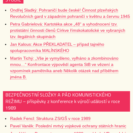
Ondřej Sladký: Pohraničí bude české! Činnost plzeňských
Revolučních gard v západním pohraničí v květnu a červnu 1945
Petra Gabrielová: Kartotéka akce „48“ a vyhodnocení tzv.
protistátní činnosti členů Církve římskokatolické ve vybraných
tzv. ilegálních skupinách
Jan Kalous: Akce PŘEKLADATEL – případ tajného
spolupracovníka MALÍNSKÉHO
Martin Tichý: „Vše je vymyšleno, vylháno a zkombinováno
mnou…“ Konfrontace výpovědí agenta StB ve vězení a
vzpomínek pamětníka aneb Několik otázek nad příběhem
jména B.
BEZPEČNOSTNÍ SLOŽKY A PÁD KOMUNISTICKÉHO
REŽIMU – příspěvky z konference k výročí událostí v roce
1989
Radek Fencl: Struktura ZS/GŠ v roce 1989
Pavel Vaněk: Poslední mrtvý vojskové ochrany státních hranic