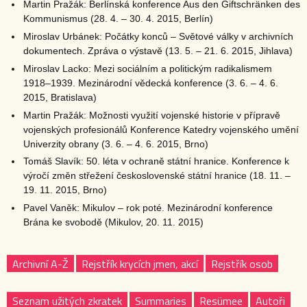
Martin Pražák: Berlínská konference Aus den Giftschränken des
Kommunismus (28. 4. – 30. 4. 2015, Berlín)
Miroslav Urbánek: Počátky konců – Světové války v archivních
dokumentech. Zpráva o výstavě (13. 5. – 21. 6. 2015, Jihlava)
Miroslav Lacko: Mezi sociálním a politickým radikalismem
1918–1939. Mezinárodní vědecká konference (3. 6. – 4. 6.
2015, Bratislava)
Martin Pražák: Možnosti využití vojenské historie v přípravě
vojenských profesionálů Konference Katedry vojenského umění
Univerzity obrany (3. 6. – 4. 6. 2015, Brno)
Tomáš Slavík: 50. léta v ochraně státní hranice. Konference k
výročí změn střežení československé státní hranice (18. 11. –
19. 11. 2015, Brno)
Pavel Vaněk: Mikulov – rok poté. Mezinárodní konference
Brána ke svobodě (Mikulov, 20. 11. 2015)
Archivní A-Ž
Rejstřík krycích jmen, akcí
Rejstřík osob
Seznam užitých zkratek
Summaries
Resümee
Autoři