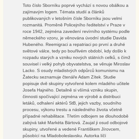
Toto číslo Sborníku poprvé vychází s novou obálkou a
zajímavým logem. Témata studií a článků
publikovaných v letošním čísle Sborníku jsou velmi
rozmanitá. Proměně Policejního ředitelství v Praze v
roce 1942, zejména zavedení revírního systému podle
německého vzoru, je věnována úvodní studie Davida
Hubeného. Reemigraci a repatriaci po první a druhé
světové válce, tedy po bouřlivém období, kdy došlo k
rozpadu starých a vzniku nových státních celků, s čímž
souvisel i velký pohyb obyvatelstva, se věnuje Miroslav
Lacko. S osudy mladistvých odpůrců komunismu na
Žatecku seznamuje čtenáře Adam Zítek. Studie
popisuje dvě skupiny vytvořené kolem mladého učitele
Josefa Hajného. Detailně si všímá vzniku skupin,
činnosti spočívající zejména ve výrobě a distribuci
letáků, odhalení aktérů StB, jejich vazby, soudního
procesu, výkonu trestu a následného života včetně
případné rehabilitace. Třetím odbojem se dlouhodobě
zabývá také Markéta Bártová. Zaujal ji osud odbojové
skupiny, utvořené a vedené Františkem Jírovcem,
působící na Mladoboleslavsku. Autorka líčí