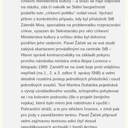
církevní Ministerstva kultury – a snaží se najít odpověď
na otázku, zda či nakolik se Státní bezpečnosti
podařilo tuto „církevní politiku“ ovlád¬nout. Vychází
přitom z konkrétního případu, kdy byl příslušník StB
Zdeněk Mixa, specialista na problematiku rozpracování
církve, vysazen do Sekretariátu pro věci církevní
Ministerstva kultury a určitou dobu byl dokonce
pověřen jeho vedením. Pavel Žáček se ve své studii
zabývá skartacemi prováděnými na centrále StB –
Hlavní správě kontrarozvědky na základě pokynu
prvního náměstka ministra vnitra Alojze Lorence v
listopadu 1989. Zaměřil se na úsek boje proti vnějšímu
nepříteli (na 1., 2. a 3. odbor II. správy SNB) a velmi
detailně rozebírá postup jednotlivých příslušníků i osud
jednotlivých svazků. Text Martina Dubánka pojednává
o vývoji vznášedlového vozidla, schopného pohybovat
se i na kolovém podvozku (šlo o projekt ženijního
vojska), které bylo mimo jiné nabídnuto k využití i
Pohraniční stráži, a to pro střežení hranice, v zimě pak
pro jízdy v zasněženém terénu. Pavel Žáček připravil
velmi zajímavou textovou edici čtyř dosud
nepublikovaných archiválií z fondů Archivu