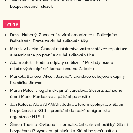
Světlana Ptáčníková: Úvodní slovo ředitelky Archivu
bezpečnostních složek
Studie
David Hubený: Zavedení revírní organizace u Policejního
ředitelství v Praze za druhé světové války
Miroslav Lacko: Činnost ministerstva vnitra v otázce repatriace
a reemigrace po první a druhé světové válce
Adam Zítek: „Hodina odplaty se blíží…“ Příklady osudů
mladistvých odpůrců komunismu na Žatecku
Markéta Bártová: Akce „Božena“. Likvidace odbojové skupiny
Františka Jírovce
Martin Pulec: „Ilegální skupina“ Jaroslava Šlosara. Záhadné
úmrtí Marie Pardusové a pátrání po sestře
Jan Kalous: Akce ATAMAN. Jedna z forem spolupráce Státní
bezpečnosti a KGB – pronikání do ruské emigrantské
organizace NTS II.
Šimon Trusina: Ovládnutí „normalizační církevní politiky“ Státní
bezpečností? Vysazení příslušníka Státní bezpečnosti do