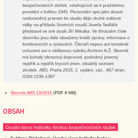
bezpečnostních složek, vztahujících se k pražskému
povstání v květnu 1945. Personální spis jako dosud
nedoceněný pramen ke studiu dějin druhé světové
války na příkladu životních osudů Josefa Sedláře
představil ve své studii Jiří Mikulka. Ve třináctém čísle
sborníku jsou dále obsaženy kratší zprávy, informace o
konferencích a výstavách. Čtenáři nejsou ani tentokrát
ochuzeni ani o oblíbenou rubriku Archivní A-Ž. Sborník
má bohatý obrazový doprovod, podrobný jmenný
rejstřík a rejstřík krycích jmen, obsáhlý seznam
zkratek.
ABS, Praha 2015, 1. vydání, váz., 467 stran,
ISSN 2336-1387
Sborník ABS 13/2015
(PDF 8 MB)
OBSAH
Úvodní slovo ředitelky Archivu bezpečnostních složek