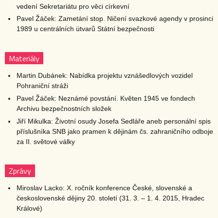
vedení Sekretariátu pro věci církevní
Pavel Žáček: Zametání stop. Ničení svazkové agendy v prosinci
1989 u centrálních útvarů Státní bezpečnosti
Materiály
Martin Dubánek: Nabídka projektu vznášedlových vozidel
Pohraniční stráži
Pavel Žáček: Neznámé povstání. Květen 1945 ve fondech
Archivu bezpečnostních složek
Jiří Mikulka: Životní osudy Josefa Sedláře aneb personální spis
příslušníka SNB jako pramen k dějinám čs. zahraničního odboje
za II. světové války
Zprávy
Miroslav Lacko: X. ročník konference České, slovenské a
československé dějiny 20. století (31. 3. – 1. 4. 2015, Hradec
Králové)