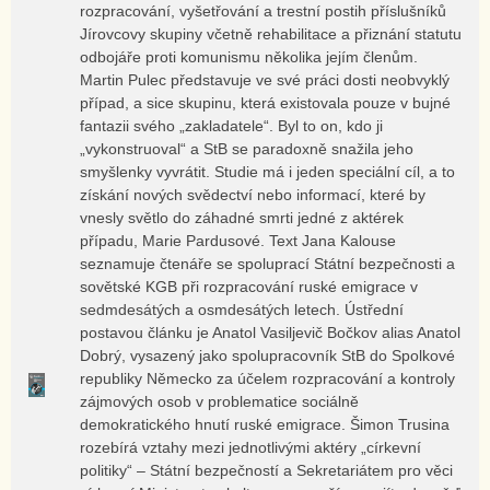
rozpracování, vyšetřování a trestní postih příslušníků
Jírovcovy skupiny včetně rehabilitace a přiznání statutu
odbojáře proti komunismu několika jejím členům.
Martin Pulec představuje ve své práci dosti neobvyklý
případ, a sice skupinu, která existovala pouze v bujné
fantazii svého „zakladatele“. Byl to on, kdo ji
„vykonstruoval“ a StB se paradoxně snažila jeho
smyšlenky vyvrátit. Studie má i jeden speciální cíl, a to
získání nových svědectví nebo informací, které by
vnesly světlo do záhadné smrti jedné z aktérek
případu, Marie Pardusové. Text Jana Kalouse
seznamuje čtenáře se spoluprací Státní bezpečnosti a
sovětské KGB při rozpracování ruské emigrace v
sedmdesátých a osmdesátých letech. Ústřední
postavou článku je Anatol Vasiljevič Bočkov alias Anatol
Dobrý, vysazený jako spolupracovník StB do Spolkové
republiky Německo za účelem rozpracování a kontroly
zájmových osob v problematice sociálně
demokratického hnutí ruské emigrace. Šimon Trusina
rozebírá vztahy mezi jednotlivými aktéry „církevní
politiky“ – Státní bezpečností a Sekretariátem pro věci