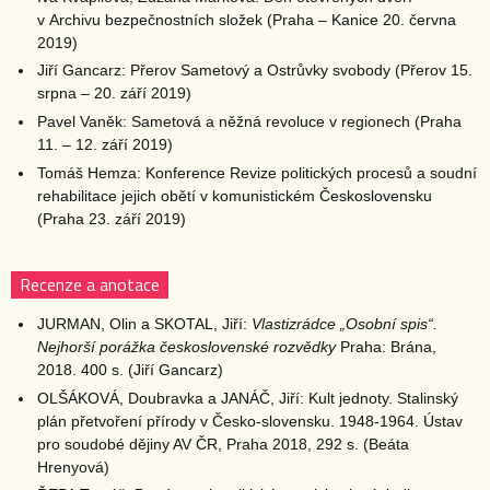
v Archivu bezpečnostních složek (Praha – Kanice 20. června
2019)
Jiří Gancarz: Přerov Sametový a Ostrůvky svobody (Přerov 15.
srpna – 20. září 2019)
Pavel Vaněk: Sametová a něžná revoluce v regionech (Praha
11. – 12. září 2019)
Tomáš Hemza: Konference Revize politických procesů a soudní
rehabilitace jejich obětí v komunistickém Československu
(Praha 23. září 2019)
Recenze a anotace
JURMAN, Olin a SKOTAL, Jiří:
Vlastizrádce „Osobní spis“.
Nejhorší porážka československé rozvědky
Praha: Brána,
2018. 400 s. (Jiří Gancarz)
OLŠÁKOVÁ, Doubravka a JANÁČ, Jiří: Kult jednoty. Stalinský
plán přetvoření přírody v Česko-slovensku. 1948-1964. Ústav
pro soudobé dějiny AV ČR, Praha 2018, 292 s. (Beáta
Hrenyová)