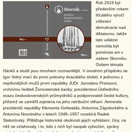
Rok 2019 byl
především rokem
třicátého výročí
vítězství
demokracie nad
diktaturou, takže
tato událost
nemohla být
pominuta ani v
našem Sborníku.
Ovšem témata
článků a studií jsou mnohem rozmanitější. V úvodním příspěvku se
Igor Volný vrací do první poloviny dvacátého století, k jednomu z
nejvlivnějších mužů první republiky JUDr. Jaroslavu Preissovi,
vrchnímu řediteli Živnostenské banky, prezidentovi Ústředního
svazu československých průmyslníků a podporovateli české kultury,
přičemž se zaměřil zejména na jeho retribuční stihaní. Amnestie
prezidentů republiky Klementa Gottwalda, Antonína Zápotockého a
Antonína Novotného v letech 1948–1957 rozebírá Radek
Slabotínský. Přibližuje historické okolnosti jejich vyhlášení, činy, na
něž se vztahovaly, i to, kdo z nich byl naopak vyloučen, zprávy