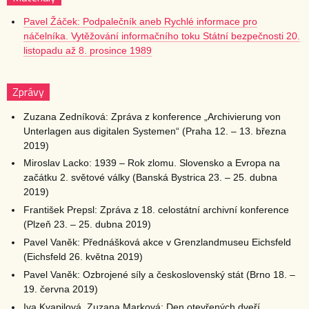
Pavel Žáček: Podpalečník aneb Rychlé informace pro
náčelníka. Vytěžování informačního toku Státní bezpečnosti 20.
listopadu až 8. prosince 1989
Zprávy
Zuzana Zedníková: Zpráva z konference „Archivierung von
Unterlagen aus digitalen Systemen“ (Praha 12. – 13. března
2019)
Miroslav Lacko: 1939 – Rok zlomu. Slovensko a Evropa na
začátku 2. světové války (Banská Bystrica 23. – 25. dubna
2019)
František Prepsl: Zpráva z 18. celostátní archivní konference
(Plzeň 23. – 25. dubna 2019)
Pavel Vaněk: Přednášková akce v Grenzlandmuseu Eichsfeld
(Eichsfeld 26. května 2019)
Pavel Vaněk: Ozbrojené síly a československý stát (Brno 18. –
19. června 2019)
Iva Kvapilová, Zuzana Marková: Den otevřených dveří