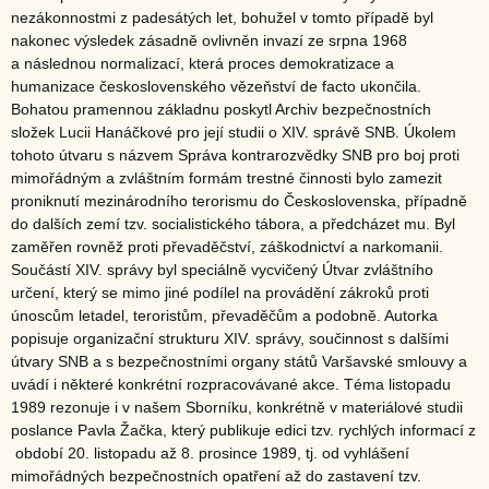
nezákonnostmi z padesátých let, bohužel v tomto případě byl
nakonec výsledek zásadně ovlivněn invazí ze srpna 1968
a následnou normalizací, která proces demokratizace a
humanizace československého vězeňství de facto ukončila.
Bohatou pramennou základnu poskytl Archiv bezpečnostních
složek Lucii Hanáčkové pro její studii o XIV. správě SNB. Úkolem
tohoto útvaru s názvem Správa kontrarozvědky SNB pro boj proti
mimořádným a zvláštním formám trestné činnosti bylo zamezit
proniknutí mezinárodního terorismu do Československa, případně
do dalších zemí tzv. socialistického tábora, a předcházet mu. Byl
zaměřen rovněž proti převaděčství, záškodnictví a narkomanii.
Součástí XIV. správy byl speciálně vycvičený Útvar zvláštního
určení, který se mimo jiné podílel na provádění zákroků proti
únoscům letadel, teroristům, převaděčům a podobně. Autorka
popisuje organizační strukturu XIV. správy, součinnost s dalšími
útvary SNB a s bezpečnostními organy států Varšavské smlouvy a
uvádí i některé konkrétní rozpracovávané akce. Téma listopadu
1989 rezonuje i v našem Sborníku, konkrétně v materiálové studii
poslance Pavla Žačka, který publikuje edici tzv. rychlých informací z
období 20. listopadu až 8. prosince 1989, tj. od vyhlášení
mimořádných bezpečnostních opatření až do zastavení tzv.