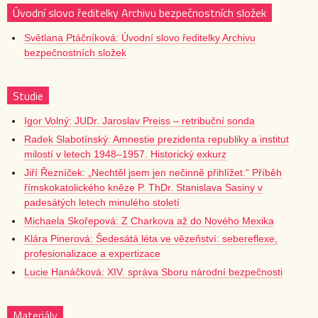
Úvodní slovo ředitelky Archivu bezpečnostních složek
Světlana Ptáčníková: Úvodní slovo ředitelky Archivu
bezpečnostních složek
Studie
Igor Volný: JUDr. Jaroslav Preiss – retribuční sonda
Radek Slabotínský: Amnestie prezidenta republiky a institut
milostí v letech 1948–1957. Historický exkurz
Jiří Řezníček: „Nechtěl jsem jen nečinně přihlížet.“ Příběh
římskokatolického kněze P. ThDr. Stanislava Sasiny v
padesátých letech minulého století
Michaela Skořepová: Z Charkova až do Nového Mexika
Klára Pinerová: Šedesátá léta ve vězeňství: sebereflexe,
profesionalizace a expertizace
Lucie Hanáčková: XIV. správa Sboru národní bezpečnosti
Materiály