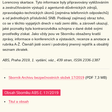
Lorencovy skartace. Tyto informace byly připravovány vytěžováním
a zestručňováním výstupů z agenturně-důvěrnických zdrojů,
zpravodajsko-technických úkonů (zejména telefonních odposlechů)
a od jednotlivých příslušníků SNB. Podávají zajímavý obraz toho,
co se v těchto vypjatých dnech v naši zemi dělo, a zároveň ukazují,
jaké poznatky byla kontrarozvědka schopna v dané době svými
prostředky získat. Jako vždy jsou ve Sborníku obsaženy kratší
zprávy, informace o konferencích a výstavách, recenze a anotace a
rubrika A-Ž. Čtenáři jistě ocení i podrobný jmenný rejstřík a obsáhlý
seznam zkratek.
ABS, Praha 2019,
1. vydání, váz., 439 stran, ISSN 2336-1387
Sborník Archivu bezpečnostních složek 17/2019
(PDF 7,3 MB)
Obsah Sborníku ABS č. 17/2019
Titul a obsah