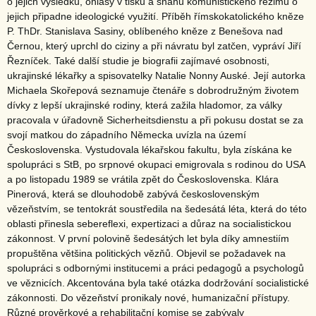
o jejich výsledku, ohlasy v tisku a snahu komunistického režimu o
jejich připadne ideologické využití. Příběh římskokatolického kněze
P. ThDr. Stanislava Sasiny, oblíbeného kněze z Benešova nad
Černou, který uprchl do ciziny a při návratu byl zatčen, vypráví Jiří
Řezníček. Také další studie je biografii zajímavé osobnosti,
ukrajinské lékařky a spisovatelky Natalie Nonny Auské. Její autorka
Michaela Skořepová seznamuje čtenáře s dobrodružným životem
dívky z lepší ukrajinské rodiny, která zažila hladomor, za války
pracovala v úřadovně Sicherheitsdienstu a při pokusu dostat se za
svojí matkou do západního Německa uvízla na území
Československa. Vystudovala lékařskou fakultu, byla získána ke
spolupráci s StB, po srpnové okupaci emigrovala s rodinou do USA
a po listopadu 1989 se vrátila zpět do Československa. Klára
Pinerová, která se dlouhodobě zabývá československým
vězeňstvím, se tentokrát soustředila na šedesátá léta, která do této
oblasti přinesla sebereflexi, expertizaci a důraz na socialistickou
zákonnost. V první polovině šedesátých let byla díky amnestiím
propuštěna většina politických vězňů. Objevil se požadavek na
spolupráci s odbornými institucemi a práci pedagogů a psychologů
ve věznicích. Akcentována byla také otázka dodržování socialistické
zákonnosti. Do vězeňství pronikaly nové, humanizační přístupy.
Různé prověrkové a rehabilitační komise se zabývaly