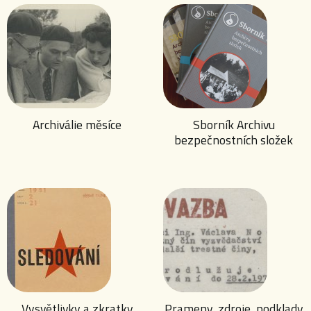
Archiválie měsíce
Sborník Archivu
bezpečnostních složek
Vysvětlivky a zkratky
Prameny, zdroje, podklady