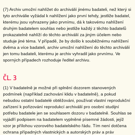
(7) Archiv umožní nahlížet do archiválií jinému badateli, než který si
tyto archiválie vyžádal k nahlížení jako první tehdy, jestliže badatel,
kterému jsou vyhrazeny jako prvnímu, dá k takovému nahlížení
druhým badatelem souhlas nebo jestliže každý z těchto badatelů
prokazatelně nahlíží do těchto archiválií za jiným účelem nebo
studuje jiné téma. V případě, že by došlo k souběžnému nahlížení
dvěma a více badateli, archiv umožní nahlížení do těchto archiválií
jen tomu badateli, kterému je archiv vyhradil jako prvnímu. Ve
sporných případech rozhoduje ředitel archivu.
ČL. 3
(1) V badatelně je možné při splnění dozorem stanovených
podmínek (například zachování klidu v badatelně), a pokud
nebudou ostatní badatelé obtěžováni, používat vlastní reprodukční
zařízení k pořizování reprodukcí archiválií pro osobní studijní
potřebu badatele jen se souhlasem dozoru v badatelně. Souhlas se
vyjádří podpisem na badatelem vyplněné písemné žádosti, jejíž
vzor je přílohou vzorového badatelského řádu. Tím není dotčena
ochrana případných vlastnických a autorských práv a práv