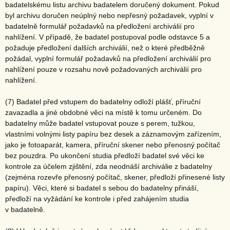
badatelskému listu archivu badatelem doručený dokument. Pokud
byl archivu doručen neúplný nebo nepřesný požadavek, vyplní v
badatelně formulář požadavků na předložení archiválií pro
nahlížení. V případě, že badatel postupoval podle odstavce 5 a
požaduje předložení dalších archiválií, než o které předběžně
požádal, vyplní formulář požadavků na předložení archiválií pro
nahlížení pouze v rozsahu nově požadovaných archiválií pro
nahlížení.
(7) Badatel před vstupem do badatelny odloží plášť, příruční
zavazadla a jiné obdobné věci na místě k tomu určeném. Do
badatelny může badatel vstupovat pouze s perem, tužkou,
vlastními volnými listy papíru bez desek a záznamovým zařízením,
jako je fotoaparát, kamera, příruční skener nebo přenosný počítač
bez pouzdra. Po ukončení studia předloží badatel své věci ke
kontrole za účelem zjištění, zda neodnáší archiválie z badatelny
(zejména rozevře přenosný počítač, skener, předloží přinesené listy
papíru). Věci, které si badatel s sebou do badatelny přináší,
předloží na vyžádání ke kontrole i před zahájením studia
v badatelně.