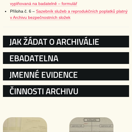
vyplňovaná na badatelně – formulář
Příloha č. 6 –
Sazebník služeb a reprodukčních poplatků platný
v Archivu bezpečnostních složek
KATEGORIE
JAK ŽÁDAT O ARCHIVÁLIE
EBADATELNA
JMENNÉ EVIDENCE
ČINNOSTI ARCHIVU