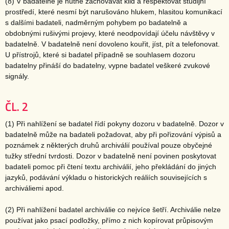
(8) V badatelně je nutné zachovávat klid a respektovat studijní
prostředí, které nesmí být narušováno hlukem, hlasitou komunikací
s dalšími badateli, nadměrným pohybem po badatelně a
obdobnými rušivými projevy, které neodpovídají účelu návštěvy v
badatelně. V badatelně není dovoleno kouřit, jíst, pít a telefonovat.
U přístrojů, které si badatel případně se souhlasem dozoru
badatelny přináší do badatelny, vypne badatel veškeré zvukové
signály.
ČL. 2
(1) Při nahlížení se badatel řídí pokyny dozoru v badatelně. Dozor v
badatelně může na badateli požadovat, aby při pořizování výpisů a
poznámek z některých druhů archiválií používal pouze obyčejné
tužky střední tvrdosti. Dozor v badatelně není povinen poskytovat
badateli pomoc při čtení textu archiválií, jeho překládání do jiných
jazyků, podávání výkladu o historických reáliích souvisejících s
archiváliemi apod.
(2) Při nahlížení badatel archiválie co nejvíce šetří. Archiválie nelze
používat jako psací podložky, přímo z nich kopírovat průpisovým