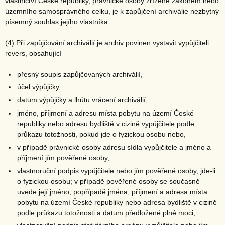
vlastnictví České republiky, právnické osoby zřízené zákonem nebo
územního samosprávného celku, je k zapůjčení archiválie nezbytný
písemný souhlas jejího vlastníka.
(4) Při zapůjčování archiválií je archiv povinen vystavit vypůjčiteli
revers, obsahující
přesný soupis zapůjčovaných archiválií,
účel výpůjčky,
datum výpůjčky a lhůtu vrácení archiválií,
jméno, příjmení a adresu místa pobytu na území České
republiky nebo adresu bydliště v cizině vypůjčitele podle
průkazu totožnosti, pokud jde o fyzickou osobu nebo,
v případě právnické osoby adresu sídla vypůjčitele a jméno a
příjmení jím pověřené osoby,
vlastnoruční podpis vypůjčitele nebo jím pověřené osoby, jde-li
o fyzickou osobu; v případě pověřené osoby se současně
uvede její jméno, popřípadě jména, příjmení a adresa místa
pobytu na území České republiky nebo adresa bydliště v cizině
podle průkazu totožnosti a datum předložené plné moci,