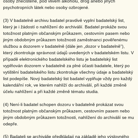
osoby znečištěné, pod vlivem alkoholu, drog anebo jiných
psychotropních látek nebo osoby ozbrojené.
(3) V badatelně archivu badatel pravdivě vyplní badatelský list,
který je i žádostí o nahlížení do archiválií. Badatel prokáže svou
totožnost platným občanským průkazem, cestovním pasem nebo
jiným obdobným průkazem totožnosti zaměstnanci pověřenému
službou a dozorem v badatelně (dále jen „dozor v badatelně“),
který zkontroluje správnost údajů uvedených v badatelském listu. V
případě elektronického badatelského listu je badatelský list
vyplňován dozorem v badatelně za plné účasti badatele, který po
vytištění badatelského listu zkontroluje všechny údaje a badatelský
list podepíše. Nový badatelský list badatel vyplňuje vždy pro každý
kalendářní rok, ve kterém nahlíží do archiválií, při každé změně
účelu nahlížení a při každé změně tématu studia.
(4) Není-li badatel schopen dozoru v badatelně prokázat svou
totožnost platným občanským průkazem, cestovním pasem nebo
jiným obdobným průkazem totožnosti, nahlížení do archiválií se mu
odepře.
(5) Badateli se archiválie předkládají na základě jeho výslovného