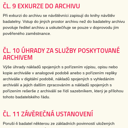
ČL. 9 EXKURZE DO ARCHIVU
Při exkurzi do archivu se návštěvníci zapisují do knihy návštěv
badatelny. Vstup do jiných prostor archivu než do badatelny archivu
povoluje ředitel archivu a uskutečňuje se pouze v doprovodu jím
pověřeného zaměstnance.
ČL. 10 ÚHRADY ZA SLUŽBY POSKYTOVANÉ
ARCHIVEM
Výše úhrady nákladů spojených s pořízením výpisu, opisu nebo
kopie archiválie v analogové podobě anebo s pořízením repliky
archiválie v digitální podobě, nákladů spojených s vyhledáním
archiválií a jejich dalším zpracováním a nákladů spojených s
pořízením rešerše z archiválií se řídí sazebníkem, který je přílohou
tohoto badatelského řádu.
ČL. 11 ZÁVĚREČNÁ USTANOVENÍ
Poruší-li badatel některou ze základních povinností uložených