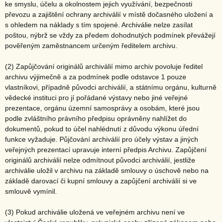
ke smyslu, účelu a okolnostem jejich využívání, bezpečnosti
převozu a zajištění ochrany archiválií v místě dočasného uložení a
s ohledem na náklady s tím spojené. Archiválie nelze zasílat
poštou, nýbrž se vždy za předem dohodnutých podmínek převážejí
pověřeným zaměstnancem určeným ředitelem archivu.
(2) Zapůjčování originálů archiválií mimo archiv povoluje ředitel
archivu výjimečně a za podmínek podle odstavce 1 pouze
vlastníkovi, případně původci archiválií, a státnímu orgánu, kulturně
vědecké instituci pro jí pořádané výstavy nebo jiné veřejné
prezentace, orgánu územní samosprávy a osobám, které jsou
podle zvláštního právního předpisu oprávněny nahlížet do
dokumentů, pokud to účel nahlédnutí z důvodu výkonu úřední
funkce vyžaduje. Půjčování archiválií pro účely výstav a jiných
veřejných prezentací upravuje interní předpis Archivu. Zapůjčení
originálů archiválií nelze odmítnout původci archiválií, jestliže
archiválie uložil v archivu na základě smlouvy o úschově nebo na
základě darovací či kupní smlouvy a zapůjčení archiválií si ve
smlouvě vymínil.
(3) Pokud archiválie uložená ve veřejném archivu není ve