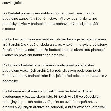
souvisejících.
(2) Badatel po ukončení nahlížení do archiválií své místo v
badatelně zanechá v řádném stavu. Výpisy, poznámky a jiné
pomůcky či věci v badatelně nezanechává, nýbrž si je odnáší
s sebou.
(3) Po každém ukončení nahlížení do archiválií je badatel povinen
vrátit archiválie v počtu, sledu a stavu, v jakém mu byly předloženy.
Porušení má za následek, že badateli bude s okamžitou platností
ukončeno povolení nahlížet do archiválií.
(4) Dozor v badatelně je povinen zkontrolovat počet a stav
badatelem vrácených archiválií a potvrdit svým podpisem jejich
řádné vrácení v badatelském listu ještě před odchodem badatele z
badatelny.
(5) Informace získané z archiválií užívá badatel jen k účelu
uvedenému v badatelském listu. Při jejich využití ve vědeckých
nebo jiných pracích nebo zveřejnění se uvádí alespoň název
archivu a využitých archivních souborů, a bližší označení archiválií