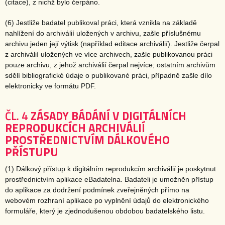
(citace), z nichž bylo čerpáno.
(6) Jestliže badatel publikoval práci, která vznikla na základě
nahlížení do archiválií uložených v archivu, zašle příslušnému
archivu jeden její výtisk (například editace archiválií). Jestliže čerpal
z archiválií uložených ve více archivech, zašle publikovanou práci
pouze archivu, z jehož archiválií čerpal nejvíce; ostatním archivům
sdělí bibliografické údaje o publikované práci, případně zašle dílo
elektronicky ve formátu PDF.
ČL. 4
ZÁSADY BÁDÁNÍ V DIGITÁLNÍCH
REPRODUKCÍCH ARCHIVÁLIÍ
PROSTŘEDNICTVÍM DÁLKOVÉHO
PŘÍSTUPU
(1) Dálkový přístup k digitálním reprodukcím archiválií je poskytnut
prostřednictvím aplikace eBadatelna. Badateli je umožněn přístup
do aplikace za dodržení podmínek zveřejněných přímo na
webovém rozhraní aplikace po vyplnění údajů do elektronického
formuláře, který je zjednodušenou obdobou badatelského listu.