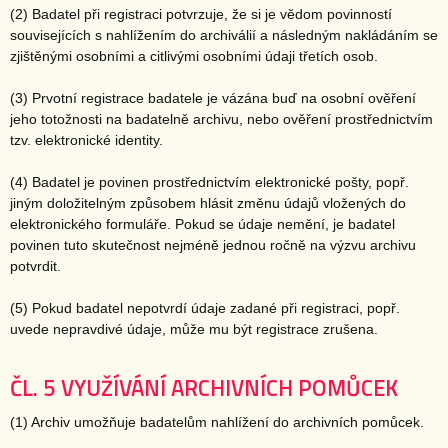
(2) Badatel při registraci potvrzuje, že si je vědom povinností
souvisejících s nahlížením do archiválií a následným nakládáním se
zjištěnými osobními a citlivými osobními údaji třetích osob.
(3) Prvotní registrace badatele je vázána buď na osobní ověření
jeho totožnosti na badatelně archivu, nebo ověření prostřednictvím
tzv. elektronické identity.
(4) Badatel je povinen prostřednictvím elektronické pošty, popř.
jiným doložitelným způsobem hlásit změnu údajů vložených do
elektronického formuláře. Pokud se údaje nemění, je badatel
povinen tuto skutečnost nejméně jednou ročně na výzvu archivu
potvrdit.
(5) Pokud badatel nepotvrdí údaje zadané při registraci, popř.
uvede nepravdivé údaje, může mu být registrace zrušena.
ČL. 5 VYUŽÍVÁNÍ ARCHIVNÍCH POMŮCEK
(1) Archiv umožňuje badatelům nahlížení do archivních pomůcek.