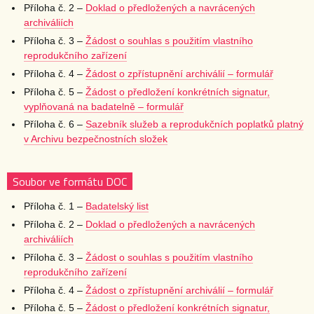
Příloha č. 2 –
Doklad o předložených a navrácených
archiváliích
Příloha č. 3 –
Žádost o souhlas s použitím vlastního
reprodukčního zařízení
Příloha č. 4 –
Žádost o zpřístupnění archiválií – formulář
Příloha č. 5 –
Žádost o předložení konkrétních signatur,
vyplňovaná na badatelně – formulář
Příloha č. 6 –
Sazebník služeb a reprodukčních poplatků platný
v Archivu bezpečnostních složek
Soubor ve formátu DOC
Příloha č. 1 –
Badatelský list
Příloha č. 2 –
Doklad o předložených a navrácených
archiváliích
Příloha č. 3 –
Žádost o souhlas s použitím vlastního
reprodukčního zařízení
Příloha č. 4 –
Žádost o zpřístupnění archiválií – formulář
Příloha č. 5 –
Žádost o předložení konkrétních signatur,