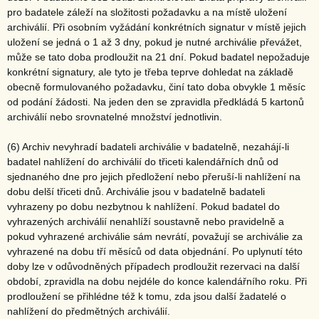
pro badatele záleží na složitosti požadavku a na místě uložení
archiválií. Při osobním vyžádání konkrétních signatur v místě jejich
uložení se jedná o 1 až 3 dny, pokud je nutné archiválie převážet,
může se tato doba prodloužit na 21 dní. Pokud badatel nepožaduje
konkrétní signatury, ale tyto je třeba teprve dohledat na základě
obecně formulovaného požadavku, činí tato doba obvykle 1 měsíc
od podání žádosti. Na jeden den se zpravidla předkládá 5 kartonů
archiválií nebo srovnatelné množství jednotlivin.
(6) Archiv nevyhradí badateli archiválie v badatelně, nezahájí-li
badatel nahlížení do archiválií do třiceti kalendářních dnů od
sjednaného dne pro jejich předložení nebo přeruší-li nahlížení na
dobu delší třiceti dnů. Archiválie jsou v badatelně badateli
vyhrazeny po dobu nezbytnou k nahlížení. Pokud badatel do
vyhrazených archiválií nenahlíží soustavně nebo pravidelně a
pokud vyhrazené archiválie sám nevrátí, považují se archiválie za
vyhrazené na dobu tří měsíců od data objednání. Po uplynutí této
doby lze v odůvodněných případech prodloužit rezervaci na další
období, zpravidla na dobu nejdéle do konce kalendářního roku. Při
prodloužení se přihlédne též k tomu, zda jsou další žadatelé o
nahlížení do předmětných archiválií.