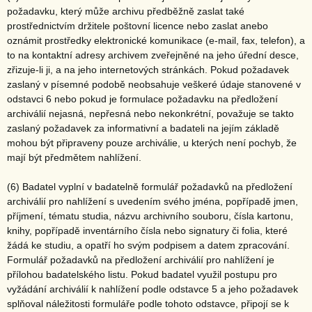
požadavku, který může archivu předběžně zaslat také
prostřednictvím držitele poštovní licence nebo zaslat anebo
oznámit prostředky elektronické komunikace (e-mail, fax, telefon), a
to na kontaktní adresy archivem zveřejněné na jeho úřední desce,
zřizuje-li ji, a na jeho internetových stránkách. Pokud požadavek
zaslaný v písemné podobě neobsahuje veškeré údaje stanovené v
odstavci 6 nebo pokud je formulace požadavku na předložení
archiválií nejasná, nepřesná nebo nekonkrétní, považuje se takto
zaslaný požadavek za informativní a badateli na jejím základě
mohou být připraveny pouze archiválie, u kterých není pochyb, že
mají být předmětem nahlížení.
(6) Badatel vyplní v badatelně formulář požadavků na předložení
archiválií pro nahlížení s uvedením svého jména, popřípadě jmen,
příjmení, tématu studia, názvu archivního souboru, čísla kartonu,
knihy, popřípadě inventárního čísla nebo signatury či folia, které
žádá ke studiu, a opatří ho svým podpisem a datem zpracování.
Formulář požadavků na předložení archiválií pro nahlížení je
přílohou badatelského listu. Pokud badatel využil postupu pro
vyžádání archiválií k nahlížení podle odstavce 5 a jeho požadavek
splňoval náležitosti formuláře podle tohoto odstavce, připojí se k