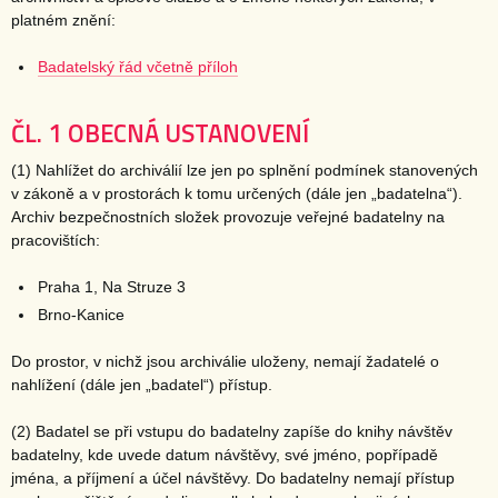
platném znění:
Badatelský řád včetně příloh
ČL. 1 OBECNÁ USTANOVENÍ
(1) Nahlížet do archiválií lze jen po splnění podmínek stanovených
v zákoně a v prostorách k tomu určených (dále jen „badatelna“).
Archiv bezpečnostních složek provozuje veřejné badatelny na
pracovištích:
Praha 1, Na Struze 3
Brno-Kanice
Do prostor, v nichž jsou archiválie uloženy, nemají žadatelé o
nahlížení (dále jen „badatel“) přístup.
(2) Badatel se při vstupu do badatelny zapíše do knihy návštěv
badatelny, kde uvede datum návštěvy, své jméno, popřípadě
jména, a příjmení a účel návštěvy. Do badatelny nemají přístup