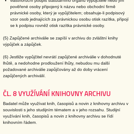
vlastnoruční podpis statutárního orgánu vypůjčitele nebo jím
pověřené osoby připojený k názvu nebo obchodní firmě
právnické osoby, který je vypůjčitelem; obsahuje-li podpisový
vzor osob jednajících za právnickou osobu otisk razítka, připojí
se k podpisu rovněž otisk razítka právnické osoby.
(5) Zapůjčené archiválie se zapíší v archivu do zvláštní knihy
výpůjček a zápůjček.
(6) Jestliže vypůjčitel nevrátí zapůjčené archiválie v dohodnuté
lhůtě, a nedohodne prodloužení lhůty, nebudou mu další
požadované archiválie zapůjčovány až do doby vrácení
zapůjčených archiválií.
ČL. 8 VYUŽÍVÁNÍ KNIHOVNY ARCHIVU
Badatel může využívat knih, časopisů a novin z knihovny archivu v
souvislosti s jeho studijním tématem a v jeho rozsahu. Studijní
využívání knih, časopisů a novin z knihovny archivu se řídí
knihovním řádem.