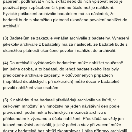
papírem, podtrhávat v nich, škrtat nebo do nich vpisovat nebo je
používat jiným způsobem či k jinému účelu než je nahlížení.
Fyzické poškození archiválie badatelem má za následek, že
badateli bude s okamžitou platností ukončeno povolení nahlížet do
archiválií.
(3) Badatelům se zakazuje vynášet archiválie z badatelny. Vynesení
jakékoliv archiválie z badatelny má za následek, že badateli bude s
okamžitou platností ukončeno povolení nahlížet do archiválií.
(4) Do archiválií vyžádaných badatelem může nahlížet současně
jen jedna osoba, a to badatel, do jehož badatelského listu byly
předložené archiválie zapsány. V odůvodněných případech
(například didaktických, při exkurzích) může dozor v badatelně
povolit nahlížení více osobám.
(5) K nahlédnutí se badateli předkládají archiválie ve lhůtě, v
celkovém množství a v množství na jeden návštěvní den podle
provozních podmínek a technických možností archivu s
přihlédnutím k významu a účelu nahlížení. Předkládá se vždy jen
takové množství archiválií, jejichž počet a stav při vracení může
dozor v badatelně bez obtíží zkontrolovat. Lhůta přípravy archiválií