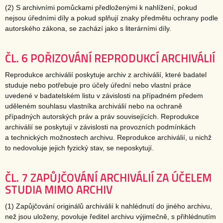
(2) S archivními pomůckami předloženými k nahlížení, pokud
nejsou úředními díly a pokud splňují znaky předmětu ochrany podle
autorského zákona, se zachází jako s literárními díly.
ČL. 6 POŘIZOVÁNÍ REPRODUKCÍ ARCHIVÁLIÍ
Reprodukce archiválií poskytuje archiv z archiválií, které badatel
studuje nebo potřebuje pro účely úřední nebo vlastní práce
uvedené v badatelském listu v závislosti na případném předem
uděleném souhlasu vlastníka archiválií nebo na ochraně
případných autorských práv a práv souvisejících. Reprodukce
archiválií se poskytují v závislosti na provozních podmínkách
a technických možnostech archivu. Reprodukce archiválií, u nichž
to nedovoluje jejich fyzický stav, se neposkytují.
ČL. 7 ZAPŮJČOVÁNÍ ARCHIVÁLIÍ ZA ÚČELEM
STUDIA MIMO ARCHIV
(1) Zapůjčování originálů archiválií k nahlédnutí do jiného archivu,
než jsou uloženy, povoluje ředitel archivu výjimečně, s přihlédnutím