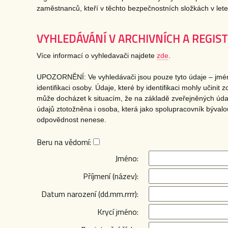
zaměstnanců, kteří v těchto bezpečnostních složkách v lete
VYHLEDÁVÁNÍ V ARCHIVNÍCH A REGI
Více informací o vyhledavači najdete
zde
.
UPOZORNĚNÍ: Ve vyhledávači jsou pouze tyto údaje – jméno
identifikaci osoby. Údaje, které by identifikaci mohly učini
může docházet k situacím, že na základě zveřejněných údaj
údajů ztotožněna i osoba, která jako spolupracovník bývalo
odpovědnost nenese.
Beru na vědomí:
Jméno:
Příjmení (název):
Datum narození (dd.mm.rrrr):
Krycí jméno: