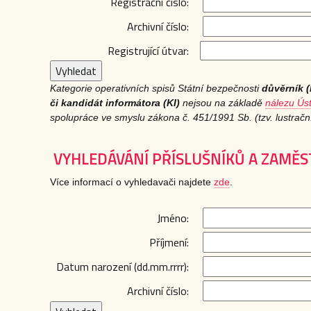
Registrační číslo:
Archivní číslo:
Registrující útvar:
Vyhledat
Kategorie operativních spisů Státní bezpečnosti
důvěrník (
či kandidát informátora (KI)
nejsou na základě
nálezu Úst
spolupráce ve smyslu zákona č. 451/1991 Sb. (tzv. lustračn
VYHLEDÁVÁNÍ PŘÍSLUŠNÍKŮ A ZAMĚ
Více informací o vyhledavači najdete
zde
.
Jméno:
Příjmení:
Datum narození (dd.mm.rrrr):
Archivní číslo: