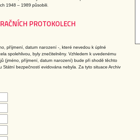
ch 1948 – 1989 působili.
STRAČNÍCH PROTOKOLECH
, příjmení, datum narození -, které nevedou k úplné
t zcela spolehlivou, byly znečitelněny. Vzhledem k uvedenému
ů (jméno, příjmení, datum narození) bude při shodě těchto
u Státní bezpečností evidována nebyla. Za tyto situace Archiv