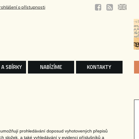
rohlášení o přístupnosti
 A SBÍRKY
NABÍZÍME
KONTAKTY
é umožňují prohledávání doposud vyhotovených přepisů
h složek, a také vyhledávání v evidenci příslušníků a