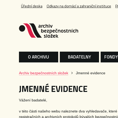
Úřední deska
Odkazy na domácí a zahraniční instituce
P
O ARCHIVU
BADATELNY
FONDY
Archiv bezpečnostních složek
Jmenné evidence
JMENNÉ EVIDENCE
Vážení badatelé,
v této části našeho webu naleznete dva vyhledavače, kter
registračních a archivních protokolů bývalých bezpečnostníc