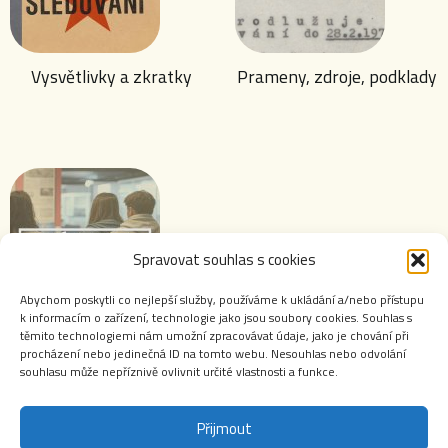
Vysvětlivky a zkratky
Prameny, zdroje, podklady
Spravovat souhlas s cookies
Abychom poskytli co nejlepší služby, používáme k ukládání a/nebo přístupu
k informacím o zařízení, technologie jako jsou soubory cookies. Souhlas s
těmito technologiemi nám umožní zpracovávat údaje, jako je chování při
Výstavy ABS
procházení nebo jedinečná ID na tomto webu. Nesouhlas nebo odvolání
souhlasu může nepříznivě ovlivnit určité vlastnosti a funkce.
Přijmout