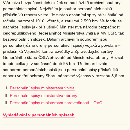
V Archivu bezpečnostních složek se nachází tři archivní soubory
personálních spisů. Největším je soubor personálních spisů
příslušníků resortu vnitra. Je tvořen osobními spisy příslušníků od
ročníku narození 1910, včetně, a zaujímá 2 590 bm. Ve fondu se
nacházejí spisy jak příslušníků Ministerstva národní bezpečnosti,
celorepublikového (federálního) Ministerstva vnitra a MV ČSR, tak
bezpečnostních složek. Dalším archivním souborem jsou
personálie (různé druhy personálních spisů) vojáků z povolání –
příslušníků Vojenské kontrarozvědky a Zpravodajské správy
Generálního štábu ČSLA převzaté od Ministerstva obrany. Rozsah
tohoto celku je v současné době 95 bm. Třetím archivním
souborem personálních spisů jsou personální spisy příslušníků
odboru vnitřní ochrany Sboru nápravné výchovy v rozsahu 3,6 bm.
Personální spisy ministerstva vnitra
Personální spisy ministerstva obrany
Personální spisy ministerstva spravedlnosti – OVO
Vyhledávání v personálních spisech