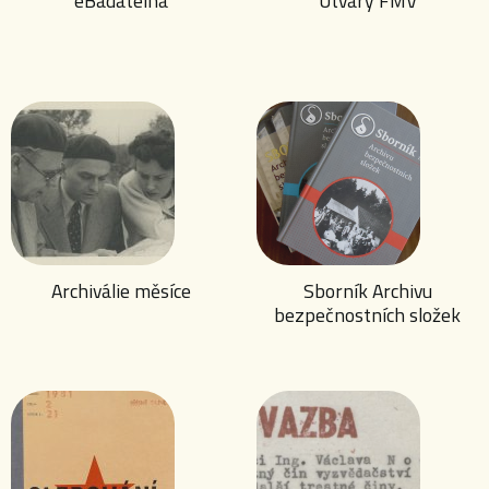
eBadatelna
Útvary FMV
Archiválie měsíce
Sborník Archivu
bezpečnostních složek