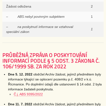
Žádost odložena
2
–
ABS nebyl povinným subjektem
1
–
na poskytnutí informace se vztahoval
1
speciální zákon
PRŮBĚŽNÁ ZPRÁVA O POSKYTOVÁNÍ
INFORMACÍ PODLE § 5 ODST. 3 ZÁKONA Č.
106/1999 SB. ZA ROK 2022
Dne 5. 12. 2022
obdržel Archiv žádost, jejímž předmětem byly
informace týkající se oplocení pozemku p.č. 408/2 v k.ú.
Řícmanice. Po doplnění údajů dle ustanovení § 14 odst. 2 byla
informace žadateli poskytnuta.
Č.j. ABS 9395/2022
Dne 11. 7. 2022
obdržel Archiv žádost, jejímž předmětem byly