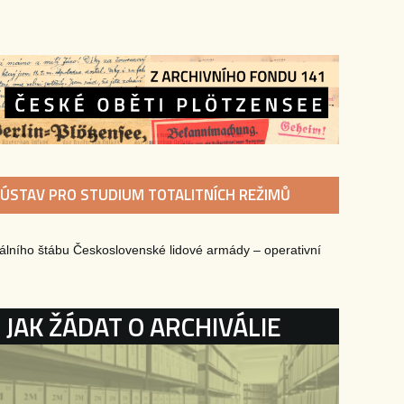
ÚSTAV PRO STUDIUM TOTALITNÍCH REŽIMŮ
lního štábu Československé lidové armády – operativní
KATEGORIE
JAK ŽÁDAT O ARCHIVÁLIE