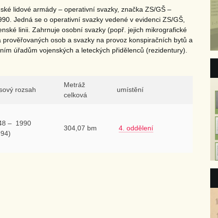
ké lidové armády – operativní svazky, značka ZS/GŠ –
1990. Jedná se o operativní svazky vedené v evidenci ZS/GŠ,
nské linii. Zahrnuje osobní svazky (popř. jejich mikrografické
a prověřovaných osob a svazky na provoz konspiračních bytů a
čním úřadům vojenských a leteckých přidělenců (rezidentury).
Metráž
sový rozsah
umístění
celková
48 – 1990
304,07 bm
4. oddělení
994)