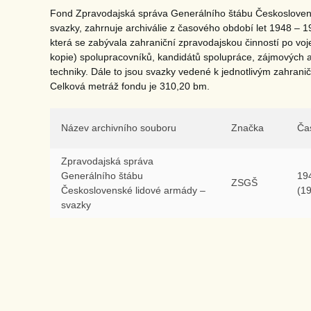
Fond Zpravodajská správa Generálního štábu Českoslovens
svazky, zahrnuje archiválie z časového období let 1948 – 
která se zabývala zahraniční zpravodajskou činností po voje
kopie) spolupracovníků, kandidátů spolupráce, zájmových 
techniky. Dále to jsou svazky vedené k jednotlivým zahrani
Celková metráž fondu je 310,20 bm.
Název archivního souboru
Značka
Ča
Zpravodajská správa
Generálního štábu
19
ZSGŠ
Československé lidové armády –
(1
svazky