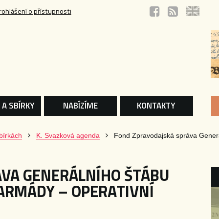
rohlášení o přístupnosti
 A SBÍRKY
NABÍZÍME
KONTAKTY
bírkách
K. Svazková agenda
Fond Zpravodajská správa Generá
ÁVA GENERÁLNÍHO ŠTÁBU
ARMÁDY – OPERATIVNÍ