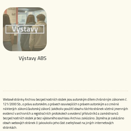
Výstavy ABS
Webové stránky Archivu bezpečnostních složek jsou autorským dílem chráněným zákonem č.
121/2000 Sb., o právu autorském, o právech souvisejících s právem autorským a o změně
některých zákonů (autorský zákon). Jakékoliv použití obsahu těchto stránek včetně jmenných
evidencí v archivních a registračních protokolech a evidencí příslušníků a zaměstnanců
bezpečnostních složek je bez výslovného souhlasu Archivu zakázáno. Zejména je zakázáno
obsah webových stránek či jakoukoliv jeho část zveřejňovat na jiných internetových
stránkách.