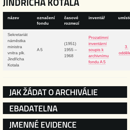
JINDŘICHA KOTALA
název
označení
časové
inventář
umíst
fondu
rozmezí
Sekretariát
Prozatímní
náměstka
(1951)
inventární
ministra
3.
A 5
1955 –
soupis k
vnitra plk.
odděl
1968
archivnímu
Jindřicha
fondu A 5
Kotala
KATEGORIE
JAK ŽÁDAT O ARCHIVÁLIE
EBADATELNA
JMENNÉ EVIDENCE