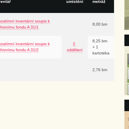
ventář
umístění
metráž
zatímní inventární soupis k
8,00 bm
chivnímu fondu A 31/1
8,25 bm
zatímní inventární soupis k
2.
+ 1
chivnímu fondu A 31/2
oddělení
kartotéka
2,76 bm