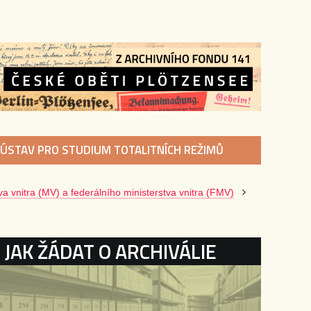
ÚSTAV PRO STUDIUM TOTALITNÍCH REŽIMŮ
va vnitra (MV) a federálního ministerstva vnitra (FMV)
KATEGORIE
JAK ŽÁDAT O ARCHIVÁLIE