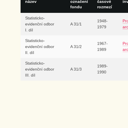
název
označení
časové
in
fondu
rozmezí
Statisticko-
1948-
Pro
evidenční odbor
A 31/1
1979
ar
I. díl
Statisticko-
1967-
Pro
evidenční odbor
A 31/2
1989
ar
II. díl
Statisticko-
1989-
evidenční odbor
A 31/3
1990
III. díl