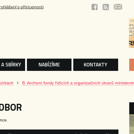
rohlášení o přístupnosti
 A SBÍRKY
NABÍZÍME
KONTAKTY
bírkách
B. Archivní fondy řídících a organizačních útvarů ministerst
ODBOR
nce.