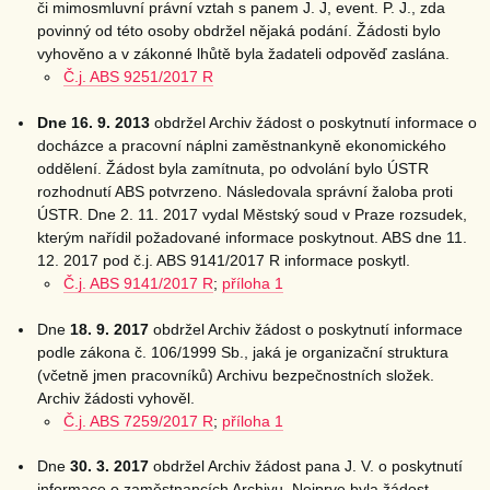
či mimosmluvní právní vztah s panem J. J, event. P. J., zda
povinný od této osoby obdržel nějaká podání. Žádosti bylo
vyhověno a v zákonné lhůtě byla žadateli odpověď zaslána.
Č.j. ABS 9251/2017 R
Dne 16. 9. 2013
obdržel Archiv žádost o poskytnutí informace o
docházce a pracovní náplni zaměstnankyně ekonomického
oddělení. Žádost byla zamítnuta, po odvolání bylo ÚSTR
rozhodnutí ABS potvrzeno. Následovala správní žaloba proti
ÚSTR. Dne 2. 11. 2017 vydal Městský soud v Praze rozsudek,
kterým nařídil požadované informace poskytnout. ABS dne 11.
12. 2017 pod č.j. ABS 9141/2017 R informace poskytl.
Č.j. ABS 9141/2017 R
;
příloha 1
Dne
18. 9. 2017
obdržel Archiv žádost o poskytnutí informace
podle zákona č. 106/1999 Sb., jaká je organizační struktura
(včetně jmen pracovníků) Archivu bezpečnostních složek.
Archiv žádosti vyhověl.
Č.j. ABS 7259/2017 R
;
příloha 1
Dne
30. 3. 2017
obdržel Archiv žádost pana J. V. o poskytnutí
informace o zaměstnancích Archivu. Nejprve byla žádost