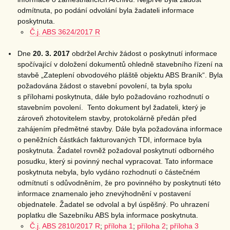
odmítnuta, po podání odvolání byla žadateli informace
poskytnuta.
Č.j. ABS 3624/2017 R
Dne
20. 3. 2017
obdržel Archiv žádost o poskytnutí informace
spočívající v doložení dokumentů ohledně stavebního řízení na
stavbě „Zateplení obvodového pláště objektu ABS Braník“. Byla
požadována žádost o stavební povolení, ta byla spolu
s přílohami poskytnuta, dále bylo požadováno rozhodnutí o
stavebním povolení. Tento dokument byl žadateli, který je
zároveň zhotovitelem stavby, protokolárně předán před
zahájením předmětné stavby. Dále byla požadována informace
o peněžních částkách fakturovaných TDI, informace byla
poskytnuta. Žadatel rovněž požadoval poskytnutí odborného
posudku, který si povinný nechal vypracovat. Tato informace
poskytnuta nebyla, bylo vydáno rozhodnutí o částečném
odmítnutí s odůvodněním, že pro povinného by poskytnutí této
informace znamenalo jeho znevýhodnění v postavení
objednatele. Žadatel se odvolal a byl úspěšný. Po uhrazení
poplatku dle Sazebníku ABS byla informace poskytnuta.
Č.j. ABS 2810/2017 R
;
příloha 1
;
příloha 2
;
příloha 3