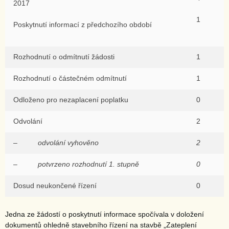
2017
1
Poskytnutí informací z předchozího období
Rozhodnutí o odmítnutí žádosti
1
Rozhodnutí o částečném odmítnutí
1
Odloženo pro nezaplacení poplatku
0
Odvolání
2
–
odvolání vyhověno
2
–
potvrzeno rozhodnutí 1. stupně
0
Dosud neukončené řízení
0
Jedna ze žádostí o poskytnutí informace spočívala v doložení
dokumentů ohledně stavebního řízení na stavbě „Zateplení