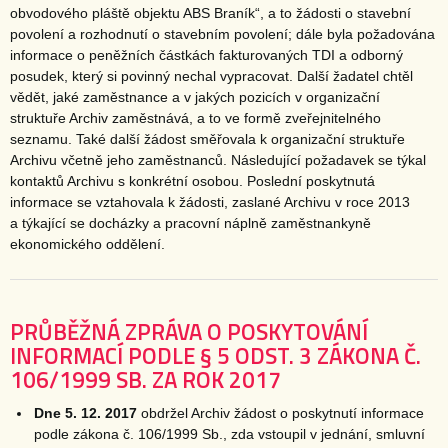
obvodového pláště objektu ABS Braník“, a to žádosti o stavební
povolení a rozhodnutí o stavebním povolení; dále byla požadována
informace o peněžních částkách fakturovaných TDI a odborný
posudek, který si povinný nechal vypracovat. Další žadatel chtěl
vědět, jaké zaměstnance a v jakých pozicích v organizační
struktuře Archiv zaměstnává, a to ve formě zveřejnitelného
seznamu. Také další žádost směřovala k organizační struktuře
Archivu včetně jeho zaměstnanců. Následující požadavek se týkal
kontaktů Archivu s konkrétní osobou. Poslední poskytnutá
informace se vztahovala k žádosti, zaslané Archivu v roce 2013
a týkající se docházky a pracovní náplně zaměstnankyně
ekonomického oddělení.
PRŮBĚŽNÁ ZPRÁVA O POSKYTOVÁNÍ
INFORMACÍ PODLE § 5 ODST. 3 ZÁKONA Č.
106/1999 SB. ZA ROK 2017
Dne 5. 12. 2017
obdržel Archiv žádost o poskytnutí informace
podle zákona č. 106/1999 Sb., zda vstoupil v jednání, smluvní