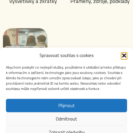
Vysvětlivky a zkratky
Prameny, zdroje, podklady
Spravovat souhlas s cookies
Abychom poskytli co nejlepší služby, používáme k ukládání a/nebo přístupu
k informacím o zařízení, technologie jako jsou soubory cookies. Souhlas s
těmito technologiemi nám umožní zpracovávat údaje, jako je chování při
Výstavy ABS
procházení nebo jedinečná ID na tomto webu. Nesouhlas nebo odvolání
souhlasu může nepříznivě ovlivnit určité vlastnosti a funkce.
Přijmout
Odmítnout
Webové stránky Archivu bezpečnostních složek jsou autorským dílem chráněným zákonem č.
121/2000 Sb., o právu autorském, o právech souvisejících s právem autorským a o změně
Zobrazit předvolby
některých zákonů (autorský zákon). Jakékoliv použití obsahu těchto stránek včetně jmenných