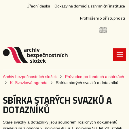
Úřední deska
Odkazy na domácí a zahraniční instituce
Prohlášení o přístupnosti
Archiv bezpečnostních složek
Průvodce po fondech a sbírkách
K. Svazková agenda
Sbírka starých svazků a dotazníků
SBÍRKA STARÝCH SVAZKŮ A
DOTAZNÍKŮ
Staré svazky a dotazníky jsou souborem rozličných dokumentů
především z období 2. poloviny 40. a 1. poloviny 50. let 20. století.