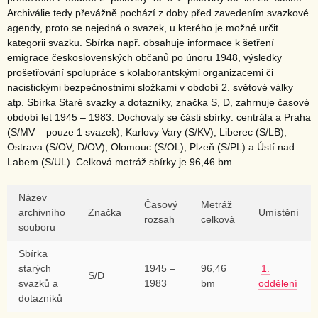
Archiválie tedy převážně pochází z doby před zavedením svazkové
agendy, proto se nejedná o svazek, u kterého je možné určit
kategorii svazku. Sbírka např. obsahuje informace k šetření
emigrace československých občanů po únoru 1948, výsledky
prošetřování spolupráce s kolaborantskými organizacemi či
nacistickými bezpečnostními složkami v období 2. světové války
atp. Sbírka Staré svazky a dotazníky, značka S, D, zahrnuje časové
období let 1945 – 1983. Dochovaly se části sbírky: centrála a Praha
(S/MV – pouze 1 svazek), Karlovy Vary (S/KV), Liberec (S/LB),
Ostrava (S/OV; D/OV), Olomouc (S/OL), Plzeň (S/PL) a Ústí nad
Labem (S/UL). Celková metráž sbírky je 96,46 bm.
Název
Časový
Metráž
archivního
Značka
Umístění
rozsah
celková
souboru
Sbírka
starých
1945 –
96,46
1.
S/D
svazků a
1983
bm
oddělení
dotazníků