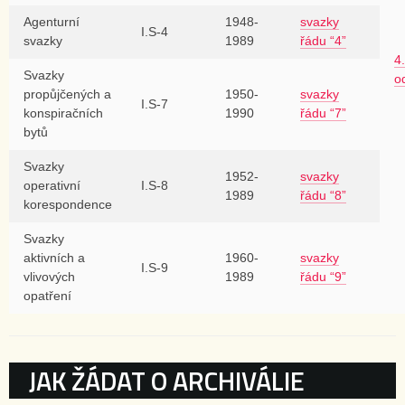
Agenturní
1948-
svazky
I.S-4
svazky
1989
řádu “4”
4.
Svazky
o
propůjčených a
1950-
svazky
I.S-7
konspiračních
1990
řádu “7”
bytů
Svazky
1952-
svazky
operativní
I.S-8
1989
řádu “8”
korespondence
Svazky
aktivních a
1960-
svazky
I.S-9
vlivových
1989
řádu “9”
opatření
KATEGORIE
JAK ŽÁDAT O ARCHIVÁLIE