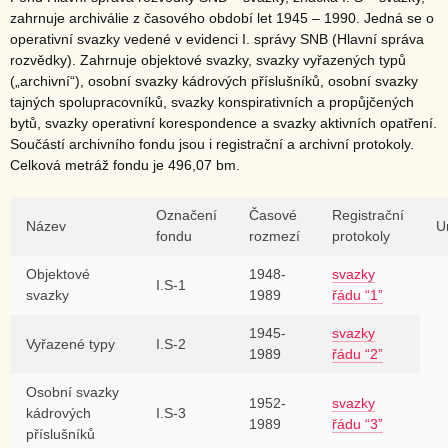
zahrnuje archiválie z časového období let 1945 – 1990. Jedná se o
operativní svazky vedené v evidenci I. správy SNB (Hlavní správa
rozvědky). Zahrnuje objektové svazky, svazky vyřazených typů
(„archivní“), osobní svazky kádrových příslušníků, osobní svazky
tajných spolupracovníků, svazky konspirativních a propůjčených
bytů, svazky operativní korespondence a svazky aktivních opatření.
Součástí archivního fondu jsou i registrační a archivní protokoly.
Celková metráž fondu je 496,07 bm.
Označení
Časové
Registrační
Název
U
fondu
rozmezí
protokoly
Objektové
1948-
svazky
I.S-1
svazky
1989
řádu “1”
1945-
svazky
Vyřazené typy
I.S-2
1989
řádu “2”
Osobní svazky
1952-
svazky
kádrových
I.S-3
1989
řádu “3”
příslušníků