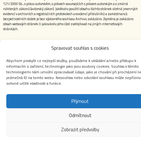
121/2000 Sb., o právu autorském, o právech souvisejících s právem autorským a o změně
některých zákonů (autorský zákon). Jakékoliv použití obsahu těchto stránek včetně jmenných
evidencí v archivních a registračních protokolech a evidencí příslušníků a zaměstnanců
bezpečnostních složek je bez výslovného souhlasu Archivu zakázáno. Zejména je zakázáno
obsah webových stránek či jakoukoliv jeho část zveřejňovat na jiných internetových
stránkách.
Spravovat souhlas s cookies
Abychom poskytli co nejlepší služby, používáme k ukládání a/nebo přístupu k
informacím o zařízení, technologie jako jsou soubory cookies. Souhlas s těmito
technologiemi nám umožní zpracovávat údaje, jako je chování při procházení 
jedinečná ID na tomto webu. Nesouhlas nebo odvolání souhlasu může nepřízniv
ovlivnit určité vlastnosti a funkce.
Přijmout
Odmítnout
Zobrazit předvolby