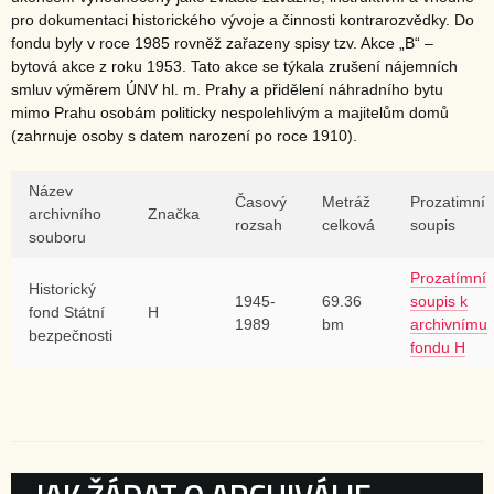
pro dokumentaci historického vývoje a činnosti kontrarozvědky. Do
fondu byly v roce 1985 rovněž zařazeny spisy tzv. Akce „B“ –
bytová akce z roku 1953. Tato akce se týkala zrušení nájemních
smluv výměrem ÚNV hl. m. Prahy a přidělení náhradního bytu
mimo Prahu osobám politicky nespolehlivým a majitelům domů
(zahrnuje osoby s datem narození po roce 1910).
Název
Časový
Metráž
Prozatimní
archivního
Značka
rozsah
celková
soupis
souboru
Prozatímní
Historický
1945-
69.36
soupis k
fond Státní
H
1989
bm
archivnímu
bezpečnosti
fondu H
KATEGORIE