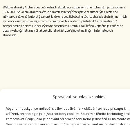
Webové stránky Archivu bezpečnostních složek jsou autorským dílem chráněným zákonem č.
121/2000 Sb., o právu autorském, o právech souvisejících s právem autorským a o změně
některých zákonů (autorský zákon). Jakékoliv použití obsahu těchto stránek včetně jmenných
evidencí v archivních a registračních protokolech a evidencí příslušníků a zaměstnanců
bezpečnostních složek je bez výslovného souhlasu Archivu zakázáno. Zejména je zakázáno
obsah webových stránek či jakoukoliv jeho část zveřejňovat na jiných internetových
stránkách.
Spravovat souhlas s cookies
Abychom poskytli co nejlepší služby, používáme k ukládání a/nebo přístupu k i
zařízení, technologie jako jsou soubory cookies. Souhlas s těmito technologie
zpracovávat údaje, jako je chování při procházení nebo jedinečná ID na tomto 
Nesouhlas nebo odvolání souhlasu může nepříznivě ovlivnit určité vlastnosti a f