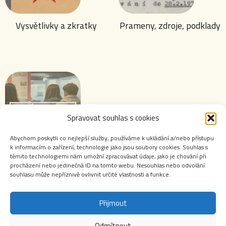
Vysvětlivky a zkratky
Prameny, zdroje, podklady
Spravovat souhlas s cookies
Abychom poskytli co nejlepší služby, používáme k ukládání a/nebo přístupu
k informacím o zařízení, technologie jako jsou soubory cookies. Souhlas s
těmito technologiemi nám umožní zpracovávat údaje, jako je chování při
Výstavy ABS
procházení nebo jedinečná ID na tomto webu. Nesouhlas nebo odvolání
souhlasu může nepříznivě ovlivnit určité vlastnosti a funkce.
Přijmout
Odmítnout