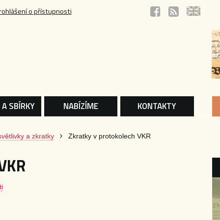
rohlášení o přístupnosti
 A SBÍRKY
NABÍZÍME
KONTAKTY
větlivky a zkratky
Zkratky v protokolech VKR
 VKR
i