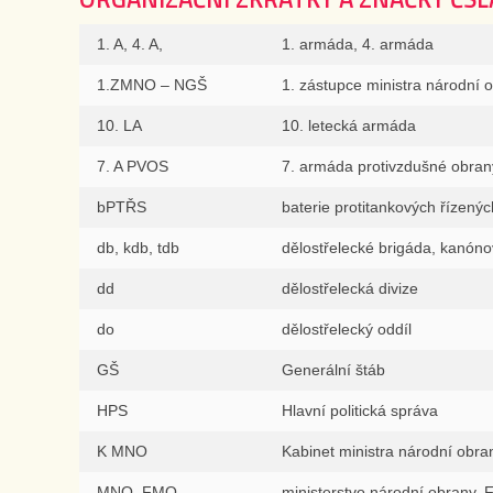
1. A, 4. A,
1. armáda, 4. armáda
1.ZMNO – NGŠ
1. zástupce ministra národní 
10. LA
10. letecká armáda
7. A PVOS
7. armáda protivzdušné obran
bPTŘS
baterie protitankových řízených
db, kdb, tdb
dělostřelecké brigáda, kanóno
dd
dělostřelecká divize
do
dělostřelecký oddíl
GŠ
Generální štáb
HPS
Hlavní politická správa
K MNO
Kabinet ministra národní obra
MNO, FMO
ministerstvo národní obrany, 