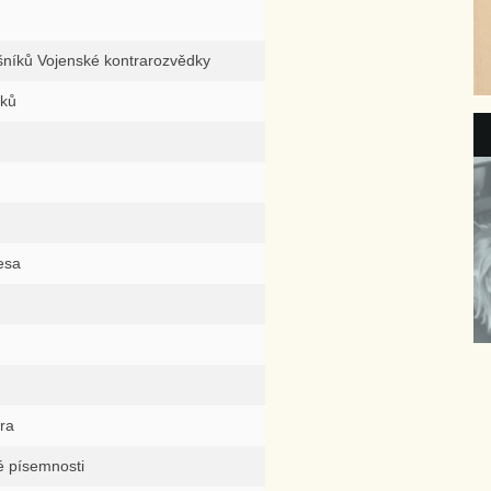
šníků Vojenské kontrarozvědky
zků
esa
ra
 písemnosti