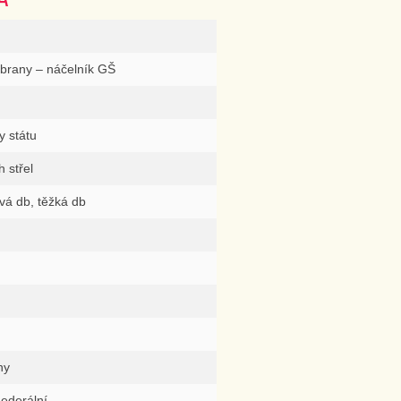
obrany – náčelník GŠ
y státu
 střel
vá db, těžká db
ny
Federální