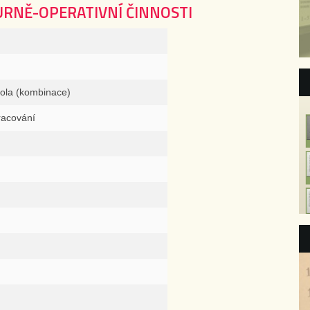
URNĚ-OPERATIVNÍ ČINNOSTI
rola (kombinace)
racování