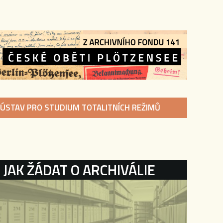
ÚSTAV PRO STUDIUM TOTALITNÍCH REŽIMŮ
KATEGORIE
JAK ŽÁDAT O ARCHIVÁLIE