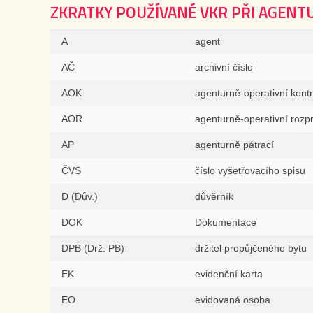
ZKRATKY POUŽÍVANÉ VKR PŘI AGENT
A
agent
AČ
archivní číslo
AOK
agenturně-operativní kont
AOR
agenturně-operativní rozp
AP
agenturně pátrací
ČVS
číslo vyšetřovacího spisu
D (Dův.)
důvěrník
DOK
Dokumentace
DPB (Drž. PB)
držitel propůjčeného bytu
EK
evidenční karta
EO
evidovaná osoba