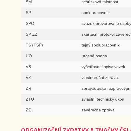
SM
schůzková místnost
SP
spolupracovník
SPO
svazek prověřované osob
SP ZZ
skartační protokol závěre
TS (TSP)
tajný spolupracovník
UO
určená osoba
VS
vyšetřovací spis/svazek
VZ
vlastnoruční zpráva
ZR
zpravodajské rozpracován
ZTÚ
zvláštní technický úkon
ZZ
závěrečná zpráva
ORGANIZAČNÍ ZKRATKY A ZNAČKY ČSL