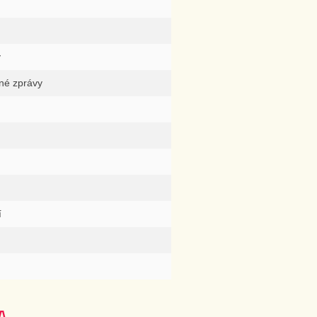
y
čné zprávy
í
A