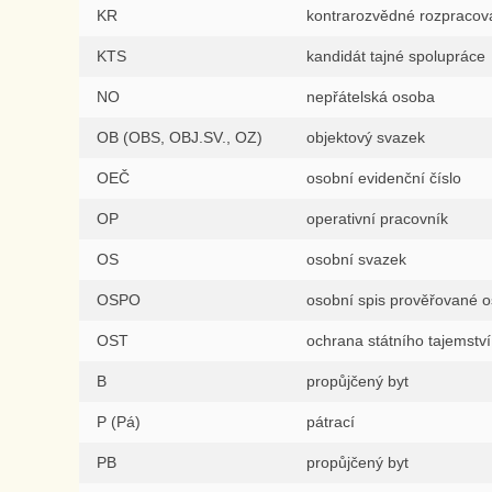
KR
kontrarozvědné rozpracov
KTS
kandidát tajné spolupráce
NO
nepřátelská osoba
OB (OBS, OBJ.SV., OZ)
objektový svazek
OEČ
osobní evidenční číslo
OP
operativní pracovník
OS
osobní svazek
OSPO
osobní spis prověřované 
OST
ochrana státního tajemství
B
propůjčený byt
P (Pá)
pátrací
PB
propůjčený byt