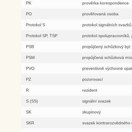
PK
prověrka korespondence
PO
prověřovaná osoba
Protokol S
protokol signálních svazků
Protokol SP, TSP
protokol spolupracovníků, 
PSB
propůjčený schůzkový byt
PSM
propůjčená schůzková mís
PVO
preventivně výchovné opat
PZ
pozorovací
R
rezident
S (SS)
signální svazek
SK
skupinový
SKR
svazek kontrarozvědného 