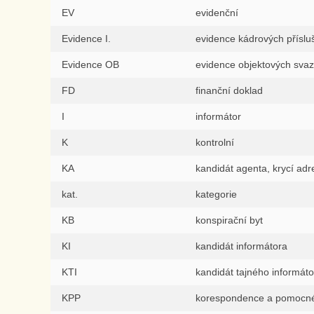
EV
evidenční
Evidence I.
evidence kádrových příslu
Evidence OB
evidence objektových sva
FD
finanční doklad
I
informátor
K
kontrolní
KA
kandidát agenta, krycí adr
kat.
kategorie
KB
konspirační byt
KI
kandidát informátora
KTI
kandidát tajného informáto
KPP
korespondence a pomocné