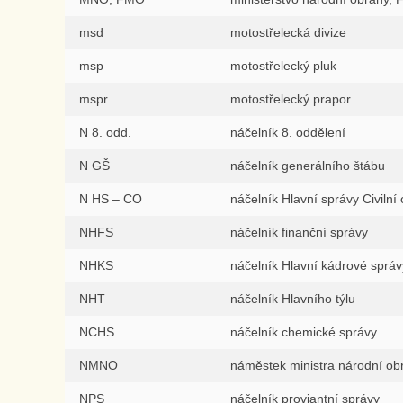
msd
motostřelecká divize
msp
motostřelecký pluk
mspr
motostřelecký prapor
N 8. odd.
náčelník 8. oddělení
N GŠ
náčelník generálního štábu
N HS – CO
náčelník Hlavní správy Civilní
NHFS
náčelník finanční správy
NHKS
náčelník Hlavní kádrové správ
NHT
náčelník Hlavního týlu
NCHS
náčelník chemické správy
NMNO
náměstek ministra národní ob
NPS
náčelník proviantní správy