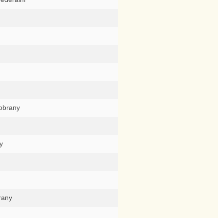
 obrany
y
rany