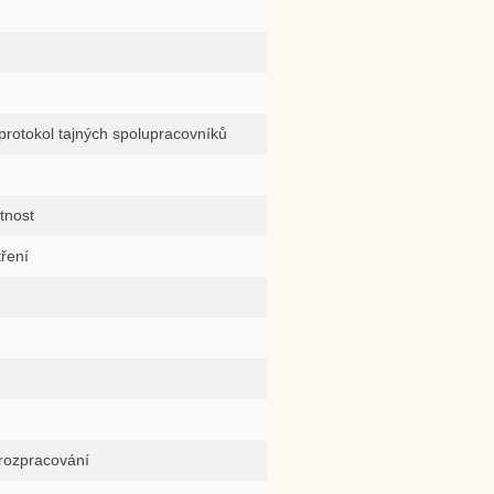
protokol tajných spolupracovníků
tnost
ření
rozpracování