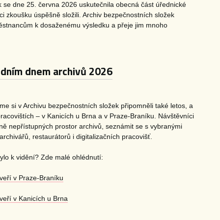
 se dne 25. června 2026 uskutečnila obecná část úřednické
ci zkoušku úspěšně složili. Archiv bezpečnostních složek
stnancům k dosaženému výsledku a přeje jim mnoho
odním dnem archivů 2026
e si v Archivu bezpečnostních složek připomněli také letos, a
acovištích – v Kanicích u Brna a v Praze-Braníku. Návštěvníci
ě nepřístupných prostor archivů, seznámit se s vybranými
archivářů, restaurátorů i digitalizačních pracovišť.
bylo k vidění? Zde malé ohlédnutí:
veří v Praze-Braníku
eří v Kanicích u Brna