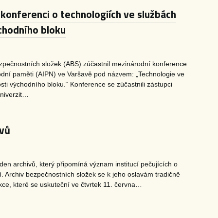
 konferenci o technologiích ve službách
chodního bloku
zpečnostních složek (ABS) zúčastnil mezinárodní konference
odní paměti (AIPN) ve Varšavě pod názvem: „Technologie ve
ti východního bloku.“ Konference se zúčastnili zástupci
univerzit…
ivů
en archivů, který připomíná význam institucí pečujících o
ví. Archiv bezpečnostních složek se k jeho oslavám tradičně
kce, které se uskuteční ve čtvrtek 11. června…