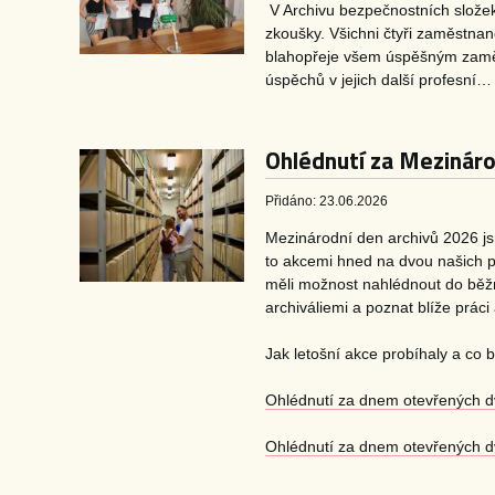
V Archivu bezpečnostních složek
zkoušky. Všichni čtyři zaměstnan
blahopřeje všem úspěšným zamě
úspěchů v jejich další profesní…
Ohlédnutí za Mezinár
Přidáno: 23.06.2026
Mezinárodní den archivů 2026 jsm
to akcemi hned na dvou našich pr
měli možnost nahlédnout do běžn
archiváliemi a poznat blíže práci 
Jak letošní akce probíhaly a co 
Ohlédnutí za dnem otevřených d
Ohlédnutí za dnem otevřených dv