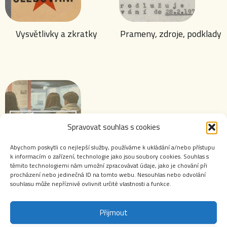
Vysvětlivky a zkratky
Prameny, zdroje, podklady
Spravovat souhlas s cookies
Abychom poskytli co nejlepší služby, používáme k ukládání a/nebo přístupu
k informacím o zařízení, technologie jako jsou soubory cookies. Souhlas s
těmito technologiemi nám umožní zpracovávat údaje, jako je chování při
Výstavy ABS
procházení nebo jedinečná ID na tomto webu. Nesouhlas nebo odvolání
souhlasu může nepříznivě ovlivnit určité vlastnosti a funkce.
Přijmout