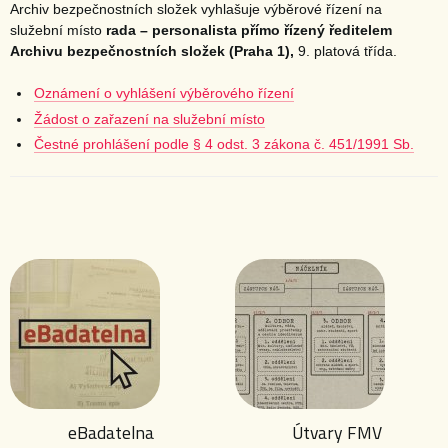
Archiv bezpečnostních složek vyhlašuje výběrové řízení na
služební místo
rada – personalista přímo řízený ředitelem
Archivu bezpečnostních složek (Praha 1),
9. platová třída.
Oznámení o vyhlášení výběrového řízení
Žádost o zařazení na služební místo
Čestné prohlášení podle § 4 odst. 3 zákona č. 451/1991 Sb.
eBadatelna
Útvary FMV