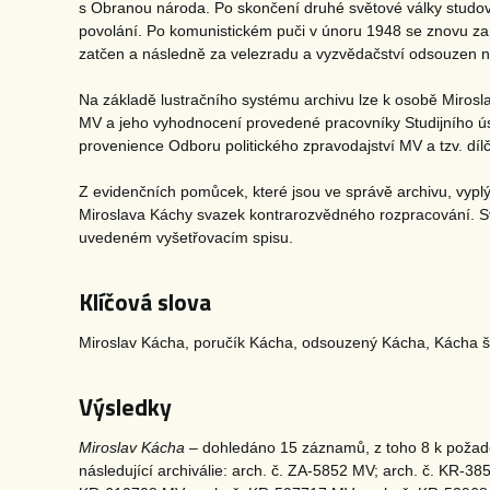
s Obranou národa. Po skončení druhé světové války studova
povolání. Po komunistickém puči v únoru 1948 se znovu zapo
zatčen a následně za velezradu a vyzvědačství odsouzen na
Na základě lustračního systému archivu lze k osobě Mirosla
MV a jeho vyhodnocení provedené pracovníky Studijního ústav
provenience Odboru politického zpravodajství MV a tzv. dí
Z evidenčních pomůcek, které jsou ve správě archivu, vypl
Miroslava Káchy svazek kontrarozvědného rozpracování. Sv
uvedeném vyšetřovacím spisu.
Klíčová slova
Miroslav Kácha, poručík Kácha, odsouzený Kácha, Kácha 
Výsledky
Miroslav Kácha
– dohledáno 15 záznamů, z toho 8 k požad
následující archiválie: arch. č. ZA-5852 MV; arch. č. KR-3