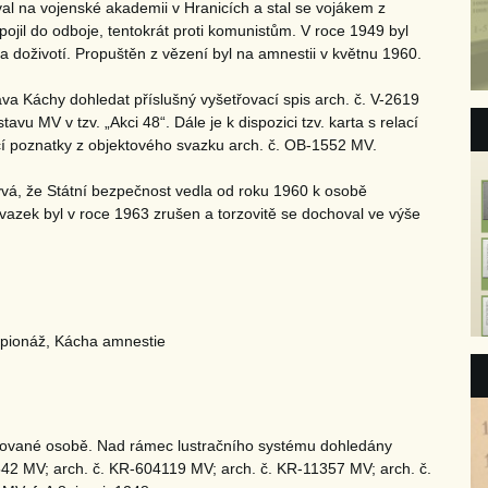
l na vojenské akademii v Hranicích a stal se vojákem z
jil do odboje, tentokrát proti komunistům. V roce 1949 byl
 doživotí. Propuštěn z vězení byl na amnestii v květnu 1960.
va Káchy dohledat příslušný vyšetřovací spis arch. č. V-2619
u MV v tzv. „Akci 48“. Dále je k dispozici tzv. karta s relací
lčí poznatky z objektového svazku arch. č. OB-1552 MV.
ývá, že Státní bezpečnost vedla od roku 1960 k osobě
azek byl v roce 1963 zrušen a torzovitě se dochoval ve výše
špionáž, Kácha amnestie
ované osobě. Nad rámec lustračního systému dohledány
8542 MV; arch. č. KR-604119 MV; arch. č. KR-11357 MV; arch. č.