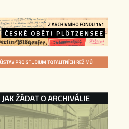
ÚSTAV PRO STUDIUM TOTALITNÍCH REŽIMŮ
KATEGORIE
JAK ŽÁDAT O ARCHIVÁLIE