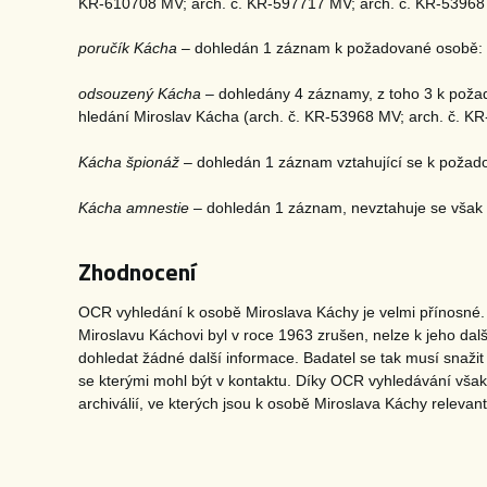
KR-610708 MV; arch. č. KR-597717 MV; arch. č. KR-53968 MV;
poručík Kácha
– dohledán 1 záznam k požadované osobě: 
odsouzený Kácha
– dohledány 4 záznamy, z toho 3 k požad
hledání Miroslav Kácha (arch. č. KR-53968 MV; arch. č. K
Kácha špionáž
– dohledán 1 záznam vztahující se k požad
Kácha amnestie
– dohledán 1 záznam, nevztahuje se však
Zhodnocení
OCR vyhledání k osobě Miroslava Káchy je velmi přínosné.
Miroslavu Káchovi byl v roce 1963 zrušen, nelze k jeho dal
dohledat žádné další informace. Badatel se tak musí snaži
se kterými mohl být v kontaktu. Díky OCR vyhledávání však
archiválií, ve kterých jsou k osobě Miroslava Káchy relevan