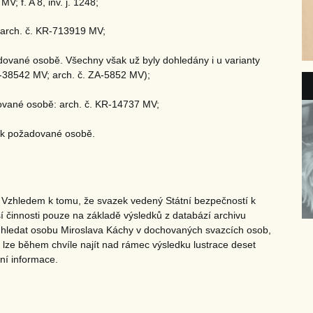
 f. A 8, inv. j. 1248;
arch. č. KR-713919 MV;
ované osobě. Všechny však už byly dohledány i u varianty
R-38542 MV; arch. č. ZA-5852 MV);
ované osobě: arch. č. KR-14737 MV;
 k požadované osobě.
 Vzhledem k tomu, že svazek vedený Státní bezpečností k
ší činnosti pouze na základě výsledků z databází archivu
t hledat osobu Miroslava Káchy v dochovaných svazcích osob,
 lze během chvíle najít nad rámec výsledku lustrace deset
tní informace.