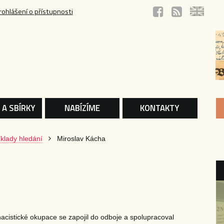
rohlášení o přístupnosti
 A SBÍRKY
NABÍZÍME
KONTAKTY
klady hledání
Miroslav Kácha
nacistické okupace se zapojil do odboje a spolupracoval