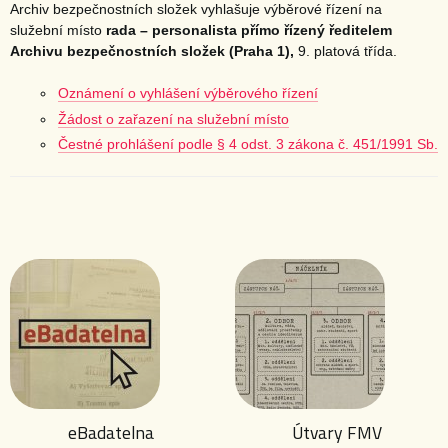
Archiv bezpečnostních složek vyhlašuje výběrové řízení na
služební místo
rada – personalista přímo řízený ředitelem
Archivu bezpečnostních složek (Praha 1),
9. platová třída.
Oznámení o vyhlášení výběrového řízení
Žádost o zařazení na služební místo
Čestné prohlášení podle § 4 odst. 3 zákona č. 451/1991 Sb.
eBadatelna
Útvary FMV