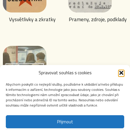
Vysvětlivky a zkratky
Prameny, zdroje, podklady
Spravovat souhlas s cookies
Abychom poskytli co nejlepší služby, používáme k ukládání a/nebo přístupu
k informacím o zařízení, technologie jako jsou soubory cookies. Souhlas s
těmito technologiemi nám umožní zpracovávat údaje, jako je chování při
Výstavy ABS
procházení nebo jedinečná ID na tomto webu. Nesouhlas nebo odvolání
souhlasu může nepříznivě ovlivnit určité vlastnosti a funkce.
Přijmout