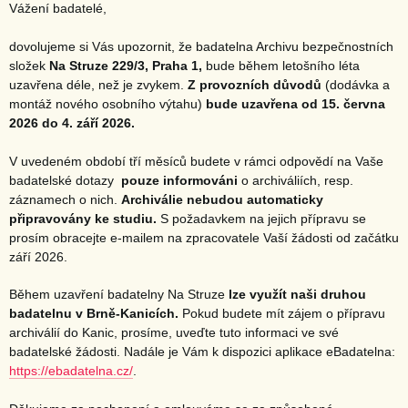
Vážení badatelé,
dovolujeme si Vás upozornit, že badatelna Archivu bezpečnostních
složek
Na Struze 229/3, Praha 1,
bude během letošního léta
uzavřena déle, než je zvykem.
Z provozních důvodů
(dodávka a
montáž nového osobního výtahu)
bude uzavřena od 15. června
2026 do 4. září 2026.
V uvedeném období tří měsíců budete v rámci odpovědí na Vaše
badatelské dotazy
pouze informováni
o archiváliích, resp.
záznamech o nich.
Archiválie nebudou automaticky
připravovány ke studiu.
S požadavkem na jejich přípravu se
prosím obracejte e-mailem na zpracovatele Vaší žádosti od začátku
září 2026.
Během uzavření badatelny Na Struze
lze využít naši druhou
badatelnu v Brně-Kanicích.
Pokud budete mít zájem o přípravu
archiválií do Kanic, prosíme, uveďte tuto informaci ve své
badatelské žádosti. Nadále je Vám k dispozici aplikace eBadatelna:
https://ebadatelna.cz/
.