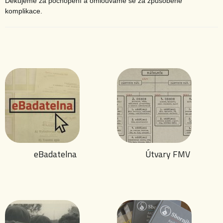
Děkujeme za pochopení a omlouváme se za způsobené
komplikace.
eBadatelna
Útvary FMV