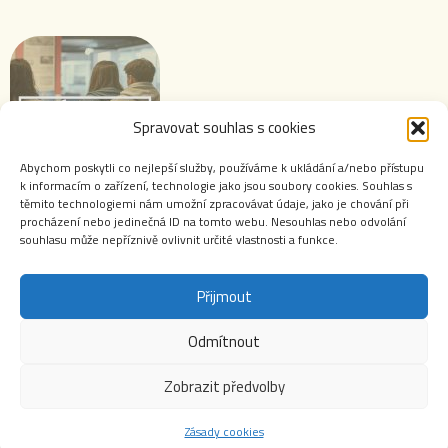
Spravovat souhlas s cookies
Abychom poskytli co nejlepší služby, používáme k ukládání a/nebo přístupu
k informacím o zařízení, technologie jako jsou soubory cookies. Souhlas s
těmito technologiemi nám umožní zpracovávat údaje, jako je chování při
Výstavy ABS
procházení nebo jedinečná ID na tomto webu. Nesouhlas nebo odvolání
souhlasu může nepříznivě ovlivnit určité vlastnosti a funkce.
Přijmout
Odmítnout
Webové stránky Archivu bezpečnostních složek jsou autorským dílem chráněným zákonem č.
121/2000 Sb., o právu autorském, o právech souvisejících s právem autorským a o změně
Zobrazit předvolby
některých zákonů (autorský zákon). Jakékoliv použití obsahu těchto stránek včetně jmenných
evidencí v archivních a registračních protokolech a evidencí příslušníků a zaměstnanců
bezpečnostních složek je bez výslovného souhlasu Archivu zakázáno. Zejména je zakázáno
Zásady cookies
obsah webových stránek či jakoukoliv jeho část zveřejňovat na jiných internetových
stránkách.