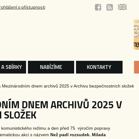
rohlášení o přístupnosti
 A SBÍRKY
NABÍZÍME
KONTAKTY
a Mezinárodním dnem archivů 2025 v Archivu bezpečnostních složek
NÍM DNEM ARCHIVŮ 2025 V
 SLOŽEK
í komunistického režimu a den před 75. výročím popravy
 tematickou akci s názvem
Než padl rozsudek. Milada