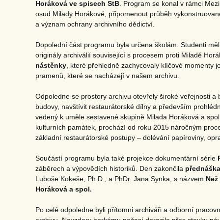
Horáková ve spisech StB
. Program se konal v rámci Mezin
osud Milady Horákové, připomenout průběh vykonstruované
a význam ochrany archivního dědictví.
Dopolední část programu byla určena školám. Studenti měl
originály archiválií související s procesem proti Miladě Horáko
nástěnky
, které přehledně zachycovaly klíčové momenty její
pramenů, které se nacházejí v našem archivu.
Odpoledne se prostory archivu otevřely široké veřejnosti 
budovy, navštívit restaurátorské dílny a především prohléd
vedený k uměle sestavené skupině Milada Horáková a spol.
kulturních památek, prochází od roku 2015 náročným proce
základní restaurátorské postupy – dolévání papíroviny, op
Součástí programu byla také projekce dokumentární série
záběrech a výpovědích historiků. Den zakončila
přednáška 
Luboše Kokeše, Ph.D., a PhDr. Jana Synka, s názvem
Než 
Horáková a spol.
Po celé odpoledne byli přítomni archiváři a odborní pracovní