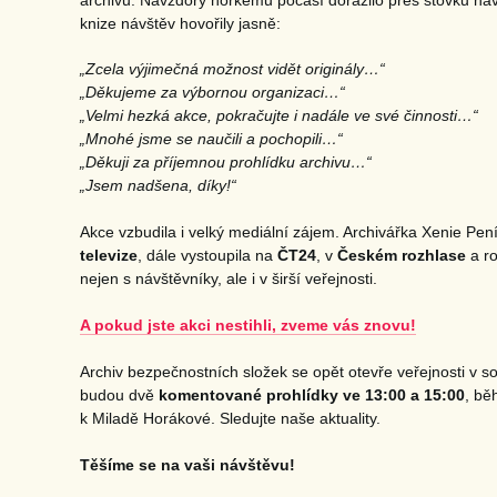
archivu. Navzdory horkému počasí dorazilo přes stovku návš
knize návštěv hovořily jasně:
„Zcela výjimečná možnost vidět originály…“
„Děkujeme za výbornou organizaci…“
„Velmi hezká akce, pokračujte i nadále ve své činnosti…“
„Mnohé jsme se naučili a pochopili…“
„Děkuji za příjemnou prohlídku archivu…“
„Jsem nadšena, díky!“
Akce vzbudila i velký mediální zájem. Archivářka Xenie Pe
televize
, dále vystoupila na
ČT24
, v
Českém rozhlase
a ro
nejen s návštěvníky, ale i v širší veřejnosti.
A pokud jste akci nestihli, zveme vás znovu!
Archiv bezpečnostních složek se opět otevře veřejnosti v 
budou dvě
komentované prohlídky ve 13:00 a 15:00
, bě
k Miladě Horákové. Sledujte naše aktuality.
Těšíme se na vaši návštěvu!