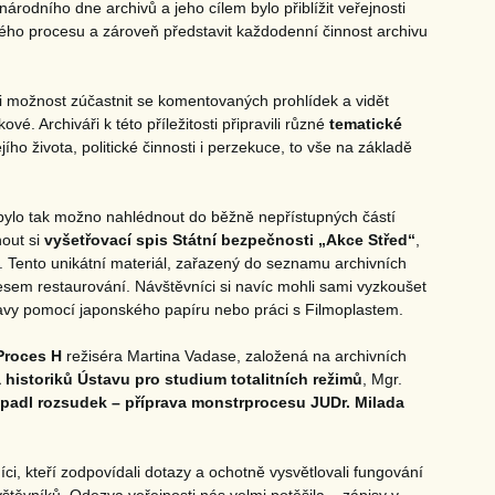
árodního dne archivů a jeho cílem bylo přiblížit veřejnosti
ho procesu a zároveň představit každodenní činnost archivu
i možnost zúčastnit se komentovaných prohlídek a vidět
vé. Archiváři k této příležitosti připravili různé
tematické
ho života, politické činnosti i perzekuce, to vše na základě
a bylo tak možno nahlédnout do běžně nepřístupných částí
nout si
vyšetřovací spis Státní bezpečnosti „Akce Střed“
,
 Tento unikátní materiál, zařazený do seznamu archivních
sem restaurování. Návštěvníci si navíc mohli sami vyzkoušet
ravy pomocí japonského papíru nebo práci s Filmoplastem.
Proces H
režiséra Martina Vadase, založená na archivních
historiků Ústavu pro studium totalitních režimů
, Mgr.
padl rozsudek – příprava monstrprocesu JUDr. Milada
ci, kteří zodpovídali dotazy a ochotně vysvětlovali fungování