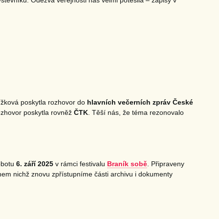
těvníků. Odezva veřejnosti nás velmi potěšila – zápisy v
nížková poskytla rozhovor do
hlavních večerních zpráv České
zhovor poskytla rovněž
ČTK
. Těší nás, že téma rezonovalo
sobotu
6. září 2025
v rámci festivalu
Braník sobě
. Připraveny
hem nichž znovu zpřístupníme části archivu i dokumenty