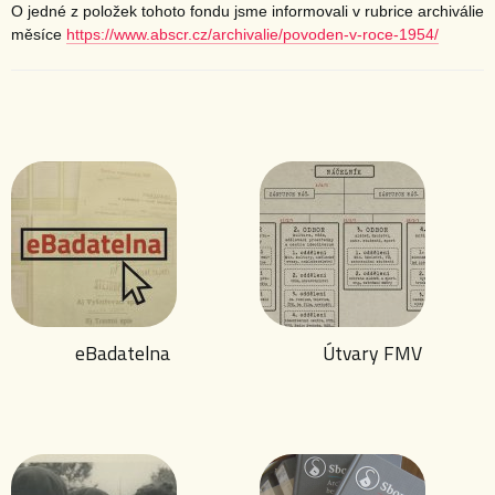
O jedné z položek tohoto fondu jsme informovali v rubrice archiválie
měsíce
https://www.abscr.cz/archivalie/povoden-v-roce-1954/
eBadatelna
Útvary FMV