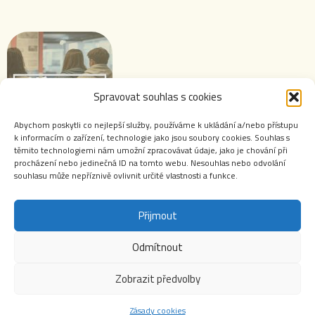
Spravovat souhlas s cookies
Abychom poskytli co nejlepší služby, používáme k ukládání a/nebo přístupu
k informacím o zařízení, technologie jako jsou soubory cookies. Souhlas s
těmito technologiemi nám umožní zpracovávat údaje, jako je chování při
Výstavy ABS
procházení nebo jedinečná ID na tomto webu. Nesouhlas nebo odvolání
souhlasu může nepříznivě ovlivnit určité vlastnosti a funkce.
Přijmout
Odmítnout
Webové stránky Archivu bezpečnostních složek jsou autorským dílem chráněným zákonem č.
121/2000 Sb., o právu autorském, o právech souvisejících s právem autorským a o změně
Zobrazit předvolby
některých zákonů (autorský zákon). Jakékoliv použití obsahu těchto stránek včetně jmenných
evidencí v archivních a registračních protokolech a evidencí příslušníků a zaměstnanců
bezpečnostních složek je bez výslovného souhlasu Archivu zakázáno. Zejména je zakázáno
Zásady cookies
obsah webových stránek či jakoukoliv jeho část zveřejňovat na jiných internetových