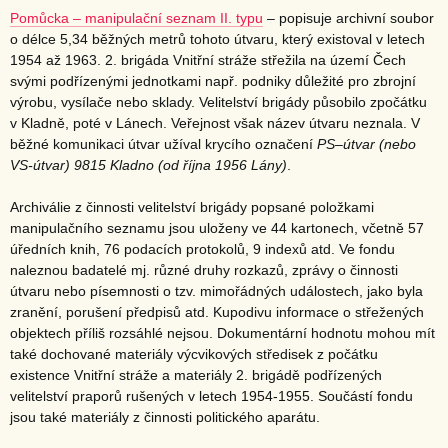
Pomůcka – manipulační seznam II. typu
– popisuje archivní soubor
o délce 5,34 běžných metrů tohoto útvaru, který existoval v letech
1954 až 1963. 2. brigáda Vnitřní stráže střežila na území Čech
svými podřízenými jednotkami např. podniky důležité pro zbrojní
výrobu, vysílače nebo sklady. Velitelství brigády působilo zpočátku
v Kladně, poté v Lánech. Veřejnost však název útvaru neznala. V
běžné komunikaci útvar užíval krycího označení
PS–útvar (nebo
VS-útvar) 9815 Kladno (od října 1956 Lány)
.
Archiválie z činnosti velitelství brigády popsané položkami
manipulačního seznamu jsou uloženy ve 44 kartonech, včetně 57
úředních knih, 76 podacích protokolů, 9 indexů atd. Ve fondu
naleznou badatelé mj. různé druhy rozkazů, zprávy o činnosti
útvaru nebo písemnosti o tzv. mimořádných událostech, jako byla
zranění, porušení předpisů atd. Kupodivu informace o střežených
objektech příliš rozsáhlé nejsou. Dokumentární hodnotu mohou mít
také dochované materiály výcvikových středisek z počátku
existence Vnitřní stráže a materiály 2. brigádě podřízených
velitelství praporů rušených v letech 1954-1955. Součástí fondu
jsou také materiály z činnosti politického aparátu.