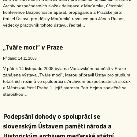
Archív bezpečnostních složek delegace z Maďarska, účastníci
konference Bezpečnostní aparát, propaganda a Pražské jaro:
ředitel Ústavu pro dějiny Maďarské revoluce pan János Rainer,
vědecký pracovník tohoto ústavu, ředitel…
„Tváře moci“ v Praze
Přidáno: 14.11.2008
V pátek 14.listopadu 2008 byla na Václavském náměstí v Praze
zahájena výstava „Tváře moci“, kterou připravil Ústav pro studium
totalitních režimů ve spolupráci s Archivem bezpečnostních složek
a Městskou částí Praha 1, jejíž starosta Petr Hejma společně se
starostkou…
Podepsání dohody o spolupráci se
slovenským Ústavem paměti národa a
Historickým archivem maďarské státní