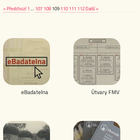
« Předchozí
1
…
107
108
109
110
111
112
Další »
eBadatelna
Útvary FMV