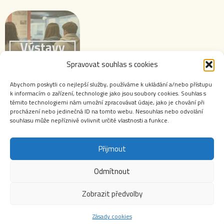
Spravovat souhlas s cookies
Abychom poskytli co nejlepší služby, používáme k ukládání a/nebo přístupu
k informacím o zařízení, technologie jako jsou soubory cookies. Souhlas s
Výstavy ABS
těmito technologiemi nám umožní zpracovávat údaje, jako je chování při
procházení nebo jedinečná ID na tomto webu. Nesouhlas nebo odvolání
souhlasu může nepříznivě ovlivnit určité vlastnosti a funkce.
Přijmout
Webové stránky Archivu bezpečnostních složek jsou autorským dílem chráněným zákonem č.
Odmítnout
121/2000 Sb., o právu autorském, o právech souvisejících s právem autorským a o změně
některých zákonů (autorský zákon). Jakékoliv použití obsahu těchto stránek včetně jmenných
Zobrazit předvolby
evidencí v archivních a registračních protokolech a evidencí příslušníků a zaměstnanců
bezpečnostních složek je bez výslovného souhlasu Archivu zakázáno. Zejména je zakázáno
obsah webových stránek či jakoukoliv jeho část zveřejňovat na jiných internetových
Zásady cookies
stránkách.