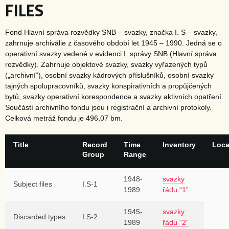
FILES
Fond Hlavní správa rozvědky SNB – svazky, značka I. S – svazky,
zahrnuje archiválie z časového období let 1945 – 1990. Jedná se o
operativní svazky vedené v evidenci I. správy SNB (Hlavní správa
rozvědky). Zahrnuje objektové svazky, svazky vyřazených typů
(„archivní“), osobní svazky kádrových příslušníků, osobní svazky
tajných spolupracovníků, svazky konspirativních a propůjčených
bytů, svazky operativní korespondence a svazky aktivních opatření.
Součástí archivního fondu jsou i registrační a archivní protokoly.
Celková metráž fondu je 496,07 bm.
Title
Record
Time
Inventory
Loca
Group
Range
1948-
svazky
Subject files
I.S-1
1989
řádu “1”
1945-
svazky
Discarded types
I.S-2
1989
řádu “2”