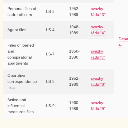
Personal files of
1952-
svazky
I.S-3
cadre officers
1989
řádu “3”
1948-
svazky
Agent files
I.S-4
1989
řádu “4”
Depa
4
Files of loaned
and
1950-
svazky
I.S-7
conspiratorial
1990
řádu “7”
apartments
Operative
1952-
svazky
correspondence
I.S-8
1989
řádu “8”
files
Active and
1960-
svazky
influential
I.S-9
1989
řádu “9”
measures files