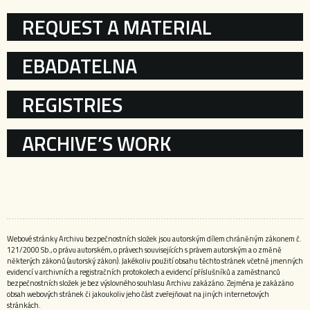
KATEGORIE
REQUEST A MATERIAL
EBADATELNA
REGISTRIES
ARCHIVE’S WORK
Webové stránky Archivu bezpečnostních složek jsou autorským dílem chráněným zákonem č.
121/2000 Sb., o právu autorském, o právech souvisejících s právem autorským a o změně
některých zákonů (autorský zákon). Jakékoliv použití obsahu těchto stránek včetně jmenných
evidencí v archivních a registračních protokolech a evidencí příslušníků a zaměstnanců
bezpečnostních složek je bez výslovného souhlasu Archivu zakázáno. Zejména je zakázáno
obsah webových stránek či jakoukoliv jeho část zveřejňovat na jiných internetových
stránkách.