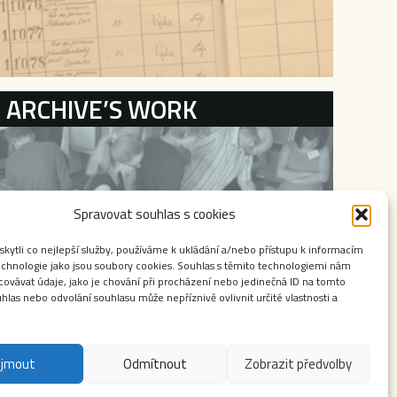
ARCHIVE’S WORK
Spravovat souhlas s cookies
ytli co nejlepší služby, používáme k ukládání a/nebo přístupu k informacím
technologie jako jsou soubory cookies. Souhlas s těmito technologiemi nám
ovávat údaje, jako je chování při procházení nebo jedinečná ID na tomto
las nebo odvolání souhlasu může nepříznivě ovlivnit určité vlastnosti a
ijmout
Odmítnout
Zobrazit předvolby
některých zákonů (autorský zákon). Jakékoliv použití obsahu těchto stránek