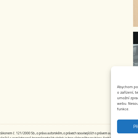
Abychom posk
o zařízení, 
umožní zprac
webu. Nesouh
funkce.
Př
onem č. 121/2000 Sb., o právu autorském, o právech souvisejících s právem autorským a o změně 