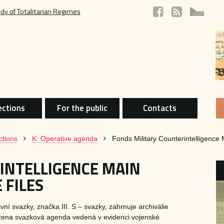
udy of Totalitarian Regimes
ections
For the public
Contacts
ctions
K. Operative agenda
Fonds Military Counterintelligence 
INTELLIGENCE MAIN
 FILES
í svazky, značka III. S – svazky, zahrnuje archiválie
ožena svazková agenda vedená v evidenci vojenské