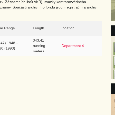
tzv. Záznamních listů VKR), svazky kontrarozvědného
namy. Součástí archivního fondu jsou i registrační a archivní
me Range
Length
Location
343,41
947) 1948 –
running
Department 4
90 (1993)
meters