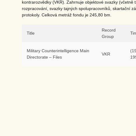
kontrarozvědky (VKR). Zahrnuje objektové svazky (včetně 
rozpracování, svazky tajných spolupracovníků, skartační záz
protokoly. Celková metráž fondu je 245,80 bm.
Record
Title
Ti
Group
Military Counterintelligence Main
(1
VKR
Directorate – Files
19