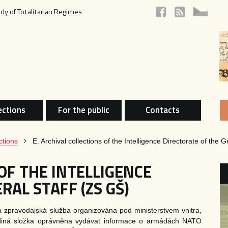
udy of Totalitarian Regimes
ections
For the public
Contacts
ctions
E. Archival collections of the Intelligence Directorate of the 
OF THE INTELLIGENCE
RAL STAFF (ZS GŠ)
 zpravodajská služba organizována pod ministerstvem vnitra,
jediná složka oprávněna vydávat informace o armádách NATO