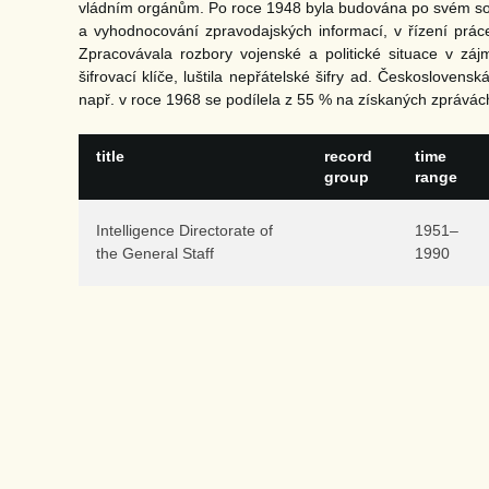
vládním orgánům. Po roce 1948 byla budována po svém so
a vyhodnocování zpravodajských informací, v řízení práce
Zpracovávala rozbory vojenské a politické situace v zájm
šifrovací klíče, luštila nepřátelské šifry ad. Českoslove
např. v roce 1968 se podílela z 55 % na získaných zprávách 
title
record
time
group
range
Intelligence Directorate of
1951–
the General Staff
1990