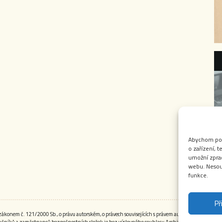
Abychom posk
o zařízení, 
umožní zprac
webu. Nesouh
funkce.
Př
onem č. 121/2000 Sb., o právu autorském, o právech souvisejících s právem autorským a o změně 