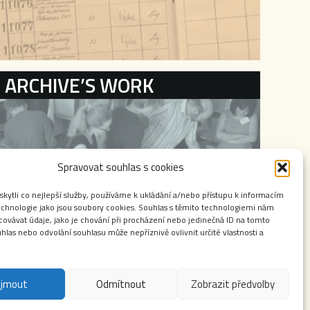
ARCHIVE’S WORK
Spravovat souhlas s cookies
ytli co nejlepší služby, používáme k ukládání a/nebo přístupu k informacím
technologie jako jsou soubory cookies. Souhlas s těmito technologiemi nám
ovávat údaje, jako je chování při procházení nebo jedinečná ID na tomto
las nebo odvolání souhlasu může nepříznivě ovlivnit určité vlastnosti a
ijmout
Odmítnout
Zobrazit předvolby
některých zákonů (autorský zákon). Jakékoliv použití obsahu těchto stránek