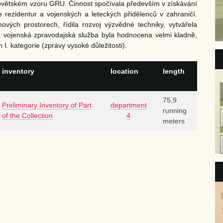
větském vzoru GRU. Činnost spočívala především v získávání
 rezidentur a vojenských a leteckých přidělenců v zahraničí.
ových prostorech, řídila rozvoj výzvědné techniky, vytvářela
nská vojenská zpravodajská služba byla hodnocena velmi kladně,
I. kategorie (zprávy vysoké důležitosti).
inventory
location
length
75,9
Preliminary Inventory of Part
department
running
of the Collection
4
meters