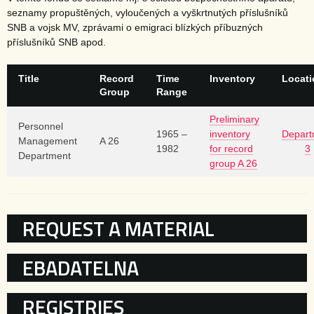
seznamy propuštěných, vyloučených a vyškrtnutých příslušníků
SNB a vojsk MV, zprávami o emigraci blízkých příbuzných
příslušníků SNB apod.
Title
Record
Time
Inventory
Locati
Group
Range
Preliminary
Personnel
1965 –
inventory
Depart
Management
A 26
1982
for record
3
Department
group A 26
KATEGORIE
REQUEST A MATERIAL
EBADATELNA
REGISTRIES