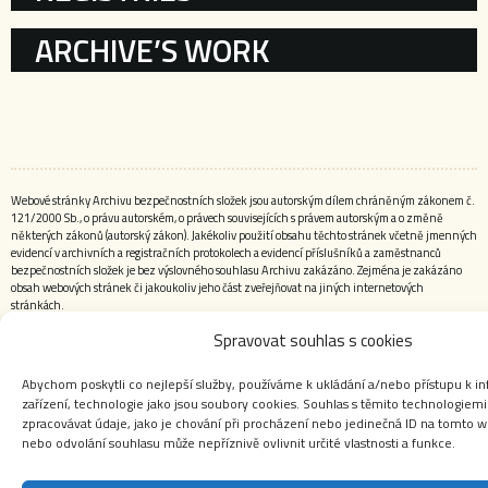
ARCHIVE’S WORK
Webové stránky Archivu bezpečnostních složek jsou autorským dílem chráněným zákonem č.
121/2000 Sb., o právu autorském, o právech souvisejících s právem autorským a o změně
některých zákonů (autorský zákon). Jakékoliv použití obsahu těchto stránek včetně jmenných
evidencí v archivních a registračních protokolech a evidencí příslušníků a zaměstnanců
bezpečnostních složek je bez výslovného souhlasu Archivu zakázáno. Zejména je zakázáno
obsah webových stránek či jakoukoliv jeho část zveřejňovat na jiných internetových
stránkách.
Spravovat souhlas s cookies
Abychom poskytli co nejlepší služby, používáme k ukládání a/nebo přístupu k i
zařízení, technologie jako jsou soubory cookies. Souhlas s těmito technologie
zpracovávat údaje, jako je chování při procházení nebo jedinečná ID na tomto 
nebo odvolání souhlasu může nepříznivě ovlivnit určité vlastnosti a funkce.