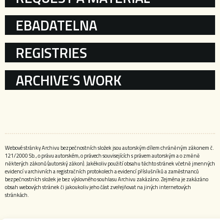
EBADATELNA
REGISTRIES
ARCHIVE’S WORK
Webové stránky Archivu bezpečnostních složek jsou autorským dílem chráněným zákonem č.
121/2000 Sb., o právu autorském, o právech souvisejících s právem autorským a o změně
některých zákonů (autorský zákon). Jakékoliv použití obsahu těchto stránek včetně jmenných
evidencí v archivních a registračních protokolech a evidencí příslušníků a zaměstnanců
bezpečnostních složek je bez výslovného souhlasu Archivu zakázáno. Zejména je zakázáno
obsah webových stránek či jakoukoliv jeho část zveřejňovat na jiných internetových
stránkách.