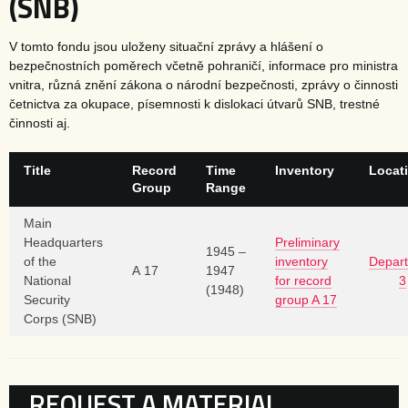
(SNB)
V tomto fondu jsou uloženy situační zprávy a hlášení o
bezpečnostních poměrech včetně pohraničí, informace pro ministra
vnitra, různá znění zákona o národní bezpečnosti, zprávy o činnosti
četnictva za okupace, písemnosti k dislokaci útvarů SNB, trestné
činnosti aj.
Title
Record
Time
Inventory
Locat
Group
Range
Main
Headquarters
Preliminary
1945 –
of the
inventory
Depar
A 17
1947
National
for record
3
(1948)
Security
group A 17
Corps (SNB)
KATEGORIE
REQUEST A MATERIAL